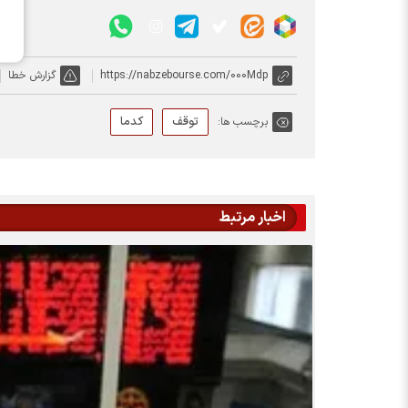
https://nabzebourse.com/000Mdp
گزارش خطا
توقف
کدما
برچسب ها:
اخبار مرتبط