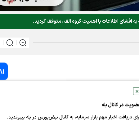
 به افشای اطلاعات با اهمیت گروه الف، متوقف گردید.
✕
به نقل از کدال،نماد معاملاتی شرکت معدنی دماوند (کدما ۱) با توجه به افشای
ضویت در کانال بله
ز معاملاتی بعد بصورت حراج ناپیوسته و بدون محدودیت دامنه نو
رای دریافت اخبار مهم بازار سرمایه، به کانال نبض‌بورس در بله بپیوندید.
 شرکت بورس اوراق بهادار تهران