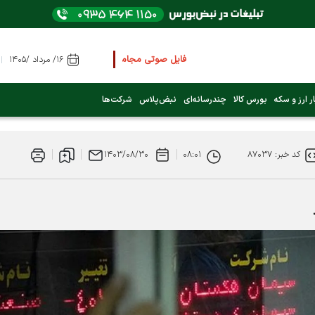
فایل صوتی مجامع و کنفرانس ها
را از اینجا گوش کن
۱۶/ مرداد /۱۴۰۵
عرضه اولیه بعدی کدام نماد است؟ (کلیک کنید)
ر ارز و سکه
بورس کالا
چندرسانه‌ای
نبض‌پلاس
شرکت‌ها
فوری:
پرداخت وام 200 میلیونی بورس از روز شنبه ۹ خرداد ۱۴۰۵
کد خبر: ۸۷۰۳۷
۰۸:۰۱
۱۴۰۳/۰۸/۳۰
فوری:
شاخص کل کانال 4 میلیون واحد را رد کرد