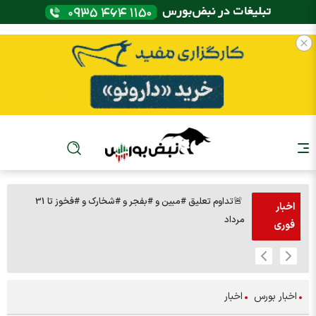
🚨تداوم تعلیق #مبین و #بفجر و #شخارک و #فخوز تا 31
اخبار
مرداد
تومان 🔹291 نماد صف فروش
فوری
اخبار بورس
اخبار