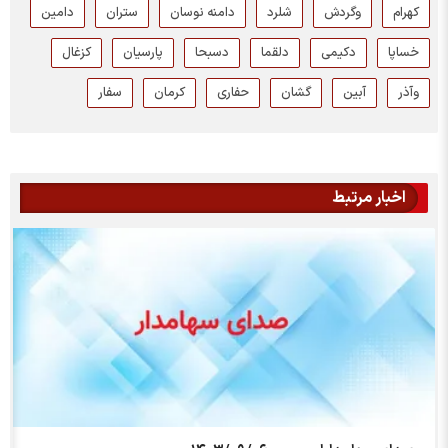
کهرام
وگردش
شلرد
دامنه نوسان
ستران
دامین
خساپا
دکیمی
دلقما
دسبحا
پارسیان
کزغال
وآذر
آبین
گشان
حفاری
کرمان
سفار
اخبار مرتبط