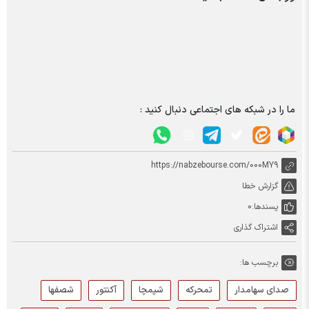
ما را در شبکه های اجتماعی دنبال کنید :
https://nabzebourse.com/000MY9
گزارش خطا
پسندها:
0
اشتراک گذاری
برچسب ها:
صدای سهامدار
تمحرکه
شپمچا
آکنتور
شصفها