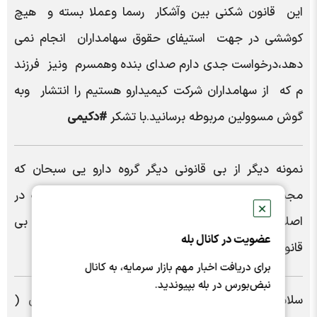
این قانون شکنی بین وآشکار رسما وعملا بسته‌ و هیچ
کوششی در جهت استیفای حقوق سهامداران انجام نمی
دهد،درخواست جدی دارم صدای بنده وهمسرم ونیز فرزند
م که از سهامداران شرکت کیمیدارو هستیم را انتشار وبه
گوش مسوولین مربوطه برسانید.با تشکر
#دکیمی
نمونه دیگر از بی قانونی دیگر گروه دارو یی سبحان که
مجمع ان سی خرداد بود و اطلاعیه اول 1403/11/3که در
✕
اصلاحیه موکول به 1403/11/28شده تا باشد از این بی
عضویت در کانال بله
قانونی و بی نظمی و..
#دسبحا
برای دریافت اخبار مهم بازار سرمایه، به کانال
نبض‌بورس در بله بپیوندید.
سلام 5 سال هست نماد سهام پتروشیمی اصفهان (