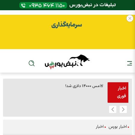
🚨مس 14000 دلاری شد!
🚨پز
اخبار
فوری
اخبار بورس
اخبار