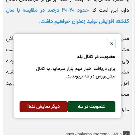
دارم این است که
حدود ۲۰-۳۰ درصد در مقایسه با سال
گذشته افزایش تولید زعفران خواهیم داشت.
میری در رابطه با میزان کاشت و تولید زعفران افزود: از قرائن
✕
مشخص است که کاشت پیاز زعفران افزایش پیدا کرده است
عضویت در کانال بله
ولی آمار دقیقی از میزان آن وجود ندارد و در ۲۰ آذرماه
برای دریافت اخبار مهم بازار سرمایه، به کانال
مشخص می‌شود که تولید زعفران در مقایسه با سال گذشته
نبض‌بورس در بله بپیوندید.
افزایش یا کاهش داشته است و به نظر می‌رسد تولید
محصول زعفران برای امسال افزایشی باشد.
عضویت در بله
دیگر نمایش نده!
ما را در شبکه های اجتماعی دنبال کنید :
https://nabzebourse.com/000MUp