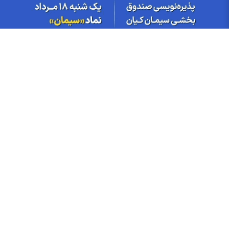
آخرین اخبار
پربازدید
پربحث
قیمت ها
تغییر مثبت در عملکرد مالی بانک صادرات ایران/ درآمد عملیاتی 80
درصد رشد کرد
سود شبهرن ۱۴۰۵ کی واریز می‌شود و چقدر است؟
رشد ۱۶۲ درصدی سود خالص کپشیر در بهار ۱۴۰۵
توقف اجرای دستورالعمل نحوه احراز صلاحیت مدیران عامل
پشت پرده تولید روزانه ۲۰ تن فنر در خگلپا
دلار در کانال ۱۸۸ هزار تومان ماند!
آرامش شکننده در بازار انرژی/ افت قیمت نفت با گشایش‌های تازه در
تنگۀ هرمز
پرواز طلا تا آستانه ۴۳۰۰ دلار با کلید گشایش در تنگه هرمز؛ آیا هدف
بعدی ۵ هزار دلار است؟
درج نماد «داروند» در بورس تهران | زیست اروند فارمد به بازار دوم