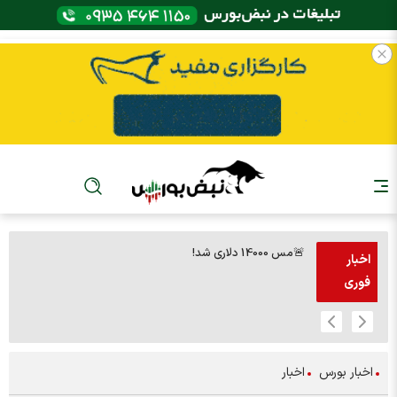
🚨مس 14000 دلاری شد!
🚨پز
اخبار
فوری
اخبار بورس
اخبار