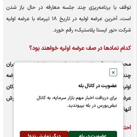
توقف با برنامه‌ریزی چند جلسه معارفه در حال باز شدن
است، آخرین عرضه اولیه در تاریخ ۱۸ تیرماه با عرضه اولیه
شرکت «نور ایستا پلاستیک» رقم خورد.
کدام نمادها در صف عرضه اولیه خواهند بود؟
محمد امین قهرمانی معاون پذیرش و ناشران بورس تهران
✕
چندی پیش گفته بود: در حال حاضر ۹ شرکت آماده عرضه
عضویت در کانال بله
اولیه هستند و اگر شرایط مناسبی در بازار فراهم شود امکان
برای دریافت اخبار مهم بازار سرمایه، به کانال
عرضه اولیه آنها فراهم است حدود ۲۳ شرکت هم پذیرش
نبض‌بورس در بله بپیوندید.
آنها انجام شده است.
احتمال عرضه اولیه کدام نمادها وجود دارد؟
عضویت در بله
دیگر نمایش نده!