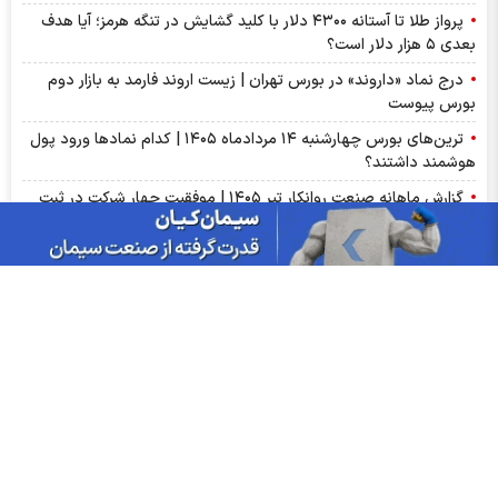
پرواز طلا تا آستانه ۴۳۰۰ دلار با کلید گشایش در تنگه هرمز؛ آیا هدف
بعدی ۵ هزار دلار است؟
درج نماد «داروند» در بورس تهران | زیست اروند فارمد به بازار دوم
بورس پیوست
ترین‌های بورس چهارشنبه ۱۴ مردادماه ۱۴۰۵ | کدام نماد‌ها ورود پول
هوشمند داشتند؟
گزارش ماهانه صنعت روانکار تیر ۱۴۰۵ | موفقیت چهار شرکت در ثبت
رکورد تاریخی
پذیره‌نویسی صندوق نقره «سیان» از ۱۸ مرداد | جزئیات یازدهمین
صندوق نقره بورس کالا
عرضه اولیه «احیا» در راه فرابورس | جزئیات عرضه اولیه احیا و میزان
نقدینگی مورد نیاز
گزارش ماهانه سنگ آهن تیر ۱۴۰۵ | کگهر؛ ستاره بی‌رقیب صنعت
گزارش مجامع بورسی ۱۴ مرداد ۱۴۰۵ | از سود ۴ تا ۲۳ ریالی تا عدم
تصویب صورت‌های مالی این نماد‌ها
سبزپوشی بورسی با خبر توافق ایران و عمان/ پیش بینی شنبه 17
مرداد ماه