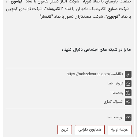
صنعت پارسیان
با نماد کنوپا،
شرکت آلیاژ گستر هامون با نماد
"فهامون"
،
شرکت صنایع الکترونیک مادیران با نماد
"الکتروماد"
، شرکت تولیدی کوچین
با نماد
"کوچین
"، شرکت معدنکاران نسوز با نماد
"کانسار"
ما را در شبکه های اجتماعی دنبال کنید :
https://nabzebourse.com/000MRk
گزارش خطا
پسندها:
1
اشتراک گذاری
برچسب ها:
عرضه اولیه
همایون دارابی
کربن