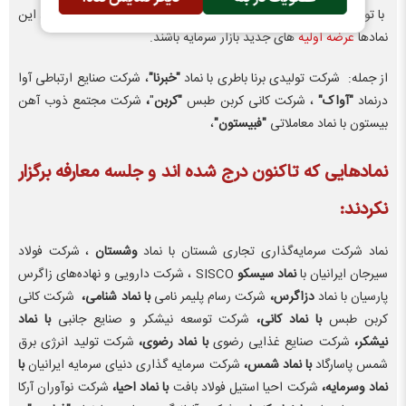
با توجه به درج نماد و برگزاری جلسه معارفه چندین نماد انتظار می‌رود این
نماد‌ها
عرضه اولیه
های جدید بازار سرمایه باشند.
از جمله: شرکت تولیدی برنا باطری با نماد
"خبرنا"
، شرکت صنایع ارتباطی آوا
درنماد
"آواک"
، شرکت کانی کربن طبس
"کربن
"
،
شرکت مجتمع ذوب آهن
بیستون با نماد معاملاتی
"فبیستون"
،
نمادهایی که تاکنون درج شده اند و جلسه معارفه برگزار
نکردند:
نماد شرکت سرمایه‌گذاری تجاری شستان با نماد
وشستان
، شرکت فولاد
سيرجان ايرانيان با
نماد سیسکو
SISCO ، شرکت دارویی و نهاده‌های زاگرس
پارسیان با نماد
دزاگرس،
شرکت رسام پلیمر نامی
با نماد شنامی،
شرکت کانی
کربن طبس
با نماد کانی،
شرکت توسعه نیشکر و صنایع جانبی
با نماد
نیشکر
،
شرکت صنایع غذایی رضوی
با نماد رضوی،
شرکت تولید انرژی برق
شمس پاسارگاد
با نماد شمس،
شرکت سرمایه گذاری دنیای سرمایه ایرانیان
با
نماد وسرمایه،
شرکت احیا استیل فولاد بافت
با نماد احیا،
شرکت نوآوران آرکا