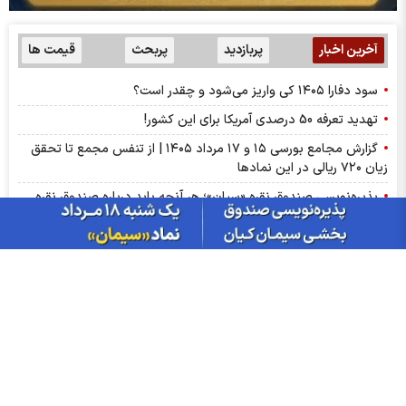
آخرین اخبار
پربازدید
پربحث
قیمت ها
سود دفارا ۱۴۰۵ کی واریز می‌شود و چقدر است؟
تهدید تعرفه 50 درصدی آمریکا برای این کشور!
گزارش مجامع بورسی ۱۵ و ۱۷ مرداد ۱۴۰۵ | از تنفس مجمع تا تحقق
زیان ۷۲۰ ریالی در این نماد‌ها
پذیره‌نویسی صندوق نقره «سیان»؛ هر آنچه باید درباره صندوق نقره
سیان بدانید
میزان سود سهام مجامع هفته دوم مرداد؛ سود ۸ نماد چه زمانی واریز
می‌شود؟
بورس وارد کانال ۵.۵ میلیون شد؛ دلار و طلا چه مسیری رفتند؟
صادرات فولاد چین ۴.۴ درصد کاهش یافت
افزایش صادرات سیمان عراق به سوریه؛ کارخانه القائم به ظرفیت کامل
رسید
جزییات پذیره‌نویسی صندوق «سیمان» کیان؛ چه کسانی می‌توانند