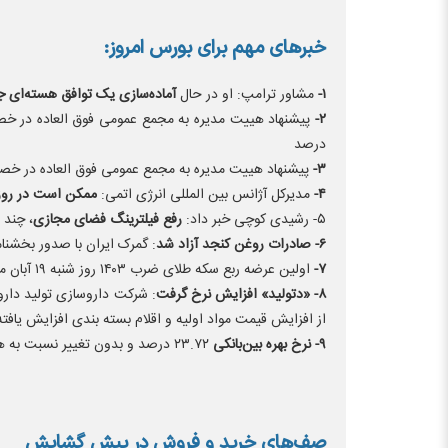
خبر‌های مهم برای بورس امروز:
۱-
مشاور ترامپ: او در حال
آماده‌سازی یک توافق هسته‌ای جد
۲-
پیشنهاد هییت مدیره به مجمع عمومی فوق العاده در 
درصد
۳-
پیشنهاد هییت مدیره به مجمع عمومی فوق العاده در خ
۴-
مدیرکل آژانس بین المللی انرژی اتمی:
ممکن است در روز‌ه
۵- رشیدی کوچی خبر داد:
رفع فیلترینگ فضای مجازی
، چند 
۶-
صادرات روغن کنجد آزاد شد
: گمرک ایران با صدور بخشنام
۷-
اولین عرضه ربع سکه طلای ضرب ۱۴۰۳ روز شنبه ۱۹ آبان ماه صورت می‌گیرد.
۸-
«دتولید» افزایش نرخ گرفت
: شرکت داروسازی تولید دا
از افزایش قیمت مواد اولیه و اقلام بسته بندی افزایش یافت
۹-
نرخ بهره بین‌بانکی
۲۳.۷۲ درصد و بدون تغییر نسبت به هفته گذشته.
صف‌های خرید و فروش در پیش گشایش