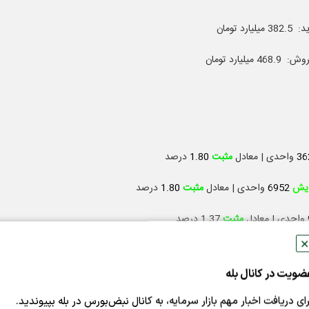
36
واحدی | معادل
مثبت
1.80
درصد
ایش
6952
واحدی | معادل
مثبت
1.80
درصد
واحدی | معادل
مثبت
1.37 درصد
✕
47
واحدی | معادل
مثبت
1.37 درصد
ضویت در کانال بله
ایش
46164
واحدی | معادل
مثبت
1.81 درصد
رای دریافت اخبار مهم بازار سرمایه، به کانال نبض‌بورس در بله بپیوندید.