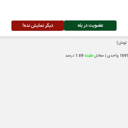
ایش
32917
واحدی | معادل
مثبت
2.16
درصد
یش
52276
واحدی | معادل
مثبت
1.33
درصد
عضویت در بله
دیگر نمایش نده!
169
واحدی | معادل
مثبت
1.69
درصد