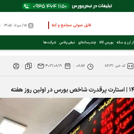
فایل صوتی مجامع و کنفرانس ها
را از اینجا گوش کنید
۱۵/ مرداد /۱۴۰۵
عرضه اولیه بعدی کدام نماد است؟ (کلیک کنید)
ر ارز و سکه
بورس کالا
چندرسانه‌ای
نبض‌پلاس
شرکت‌ها
فوری:
پرداخت وام 200 میلیونی بورس از روز شنبه ۹ خرداد ۱۴۰۵
کد خبر: ۸۶۱۳۱
۰۸:۵۷
۱۴۰۳/۰۸/۱۹
فوری:
شاخص کل کانال 4 میلیون واحد را رد کرد