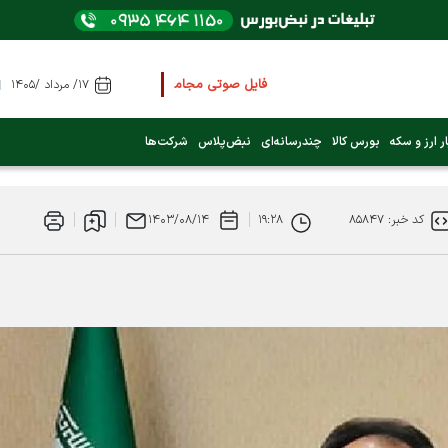
فایل صوتی مجامع و کنفرانس ها
را از اینجا گوش کنی
۱۷/ مرداد /۱۴۰۵
عرضه اولیه بعدی کدام نماد است؟ (کلیک کنید)
ر ارز و سکه
بورس کالا
چندرسانه‌ای
نبض‌پلاس
شرکت‌ها
فوری:
پرداخت وام 200 میلیونی بورس از روز شنبه ۹ خرداد ۱۴۰۵
کد خبر: ۸۵۸۴۷
۱۹:۲۸
۱۴۰۳/۰۸/۱۴
فوری:
شاخص کل کانال 4 میلیون واحد را رد کرد