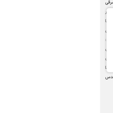
ازظهر به وقت شرقی
ودتر
نها
ممکن
وید:
هریس تا روز جمعه با حدود ۱.۲امتیاز برتری
های
ی‌ها
 حدس