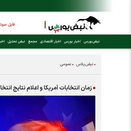
فایل صوتی 
عرضه اولیه 
نبض‌بورس
اخبار بورس
اخبار اقتصادی
مجمع
نبض تحلیل
اخبا
فوری:
پرداخت وام 200 میلیونی 
نبض‌پلاس
عمومی
فوری:
شاخص کل کان
زمان انتخابات آمریکا و اعلام نتایج انتخا