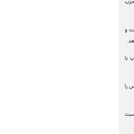
حزب
۱. امتیاز پیشتاز است و
دهد که ترامپ با
ریس را
 تنها یک امتیاز نسبت