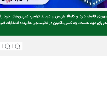
مهوری فاصله دارد و کامالا هریس و دونالد ترامپ کمپین‌های خود را 
 هر رای مهم هست. چه کسی تاکنون در نظرسنجی ها برنده انتخابات آمری