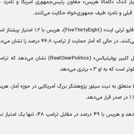
سیار اندک «کامالا هریس» معاون رئیس‌جمهوری آمریکا و نامزد 
قبلی و نامزد طیف جمهوری‌خواه حکایت می‌کنند.
مهر نوشت: بر اساس نظرسنجی سایت تحلیلی «فایو ثرتی ایت» (FiveThirtyEight)، هریس با ۲
با این حال، نظرسنجی انجام شده از سوی «رییل کلییر پولیتیکس» (RealClearPolitics) نشان می‌
رکز نظرسنجی «سیلور بولتون» (silver bulletin) متعلق به نیت سیلور پژوهشگر بزرگ آمریکایی در حوزه آمار، ه
«نیویورک تایمز» نیز نتیجه مشابهی را نشان می‌دهد و هریس با ۴۹ درصد در مقابل ترامپ ۴۸،