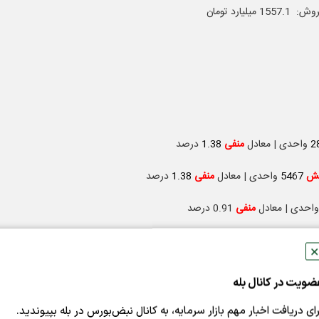
2
واحدی | معادل
منفی
1.38
درصد
هش
5467
واحدی | معادل
منفی
1.38
درصد
واحدی | معادل
منفی
0.91 درصد
3
واحدی | معادل
منفی
0.91 درصد
✕
ش
36090
واحدی | معادل
منفی
1.39 درصد
ضویت در کانال بله
هش
29199
واحدی | معادل
منفی
1.87
درصد
رای دریافت اخبار مهم بازار سرمایه، به کانال نبض‌بورس در بله بپیوندید.