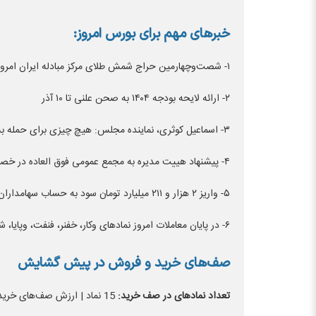
خبر‌های مهم برای بورس امروز:
۱- شصت‌وچهارمین حراج شمش طلای مرکز مبادله ایران امروز یکشنبه ۱۳ آبان‌ماه برگزار خواهد شد.
۲- ارائه لایحه بودجه ۱۴۰۴ به صحن علنی تا ۱۰ آذر
۳- اسماعیل کوثری، نماینده مجلس: هیچ چیزی برای حمله به اسرائیل تصویب نشده، اما جواب قطعی است.
۴- پیشنهاد هییت مدیره به مجمع عمومی فوق العاده در خصوص افزایش سرمایه شرکت گروه سرمایه گذاری سایپا/درصد افزایش سرمایه: ۳۱ درصد
۵- واریز ۲ هزار و ۲۱۱ میلیارد تومان سود به حساب سهامداران
۶- در پایان معاملات امروز نماد‌های وکار، خفنر، فنفت، وپایا، شگامرن جهت برگزاری مجمع در روز سه شنبه متوقف خواهند شد.
صف‌های خرید و فروش در پیش گشایش
تعداد نماد‌های در صف خرید:
15 نماد | ارزش صف‌های خرید: 161.8 میلیارد تومان