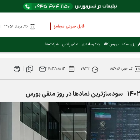
فایل صوتی مجامع و کنفرانس ها
را از اینجا گوش کنید
۱۶/ مرداد /۱۴۰۵
عرضه اولیه بعدی کدام نماد است؟ (کلیک کنید)
ر ارز و سکه
بورس کالا
چندرسانه‌ای
نبض‌پلاس
شرکت‌ها
فوری:
پرداخت وام 200 میلیونی بورس از روز شنبه ۹ خرداد ۱۴۰۵
کد خبر: ۸۵۷۰۶
۰۹:۳۲
۱۴۰۳/۰۸/۱۳
فوری:
شاخص کل کانال 4 میلیون واحد را رد کرد