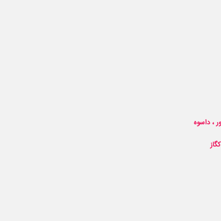
ر ، داسوه
گاز