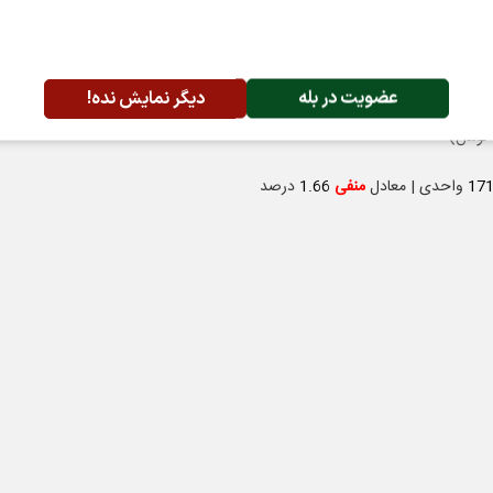
ش
30119
واحدی | معادل
منفی
0.76
درصد
عضویت در بله
دیگر نمایش نده!
17
واحدی | معادل
منفی
1.66
درصد