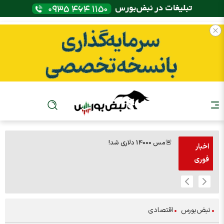
🚨مس 14000 دلاری شد!
🚨پز
اخبار
فوری
نبض‌بورس
اقتصادی