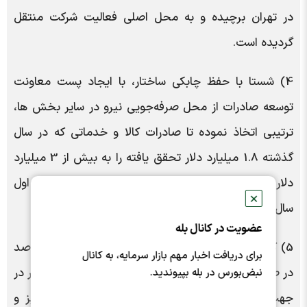
در تهران برچیده و به محل اصلی فعالیت شرکت منتقل
گردیده است.
4) شستا با حفظ چابکی ساختار، با ایجاد پست معاونت
توسعه صادرات از محل صرفه‌جویی نیرو در سایر بخش ها،
ترتیبی اتخاذ نموده تا صادرات کالا و خدماتی که در سال
گذشته 1.8 میلیارد دلار تحقق یافته را به بیش از 3 میلیارد
دلار در سال جاری افزایش دهد که بحمداله در 6 ماهه اول
✕
سال 50 درصد هدف برنامه تحقق یافته است.
عضویت در کانال بله
5) کار و تلاش شبانه روزی، برنامه‌ریزی برای تحقق رشد صد
برای دریافت اخبار مهم بازار سرمایه، به کانال
در صدیِ سود خالص نسبت به سال پیش، پیگیری مستمر در
نبض‌بورس در بله بپیوندید.
جهت حل و فصل مشکلات، برخورد با نکات ابهام‌آمیز و