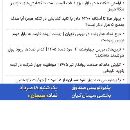
آرامش شکننده در بازار انرژی/ افت قیمت نفت با گشایش‌های تازه در
تنگۀ هرمز
پرواز طلا تا آستانه ۴۳۰۰ دلار با کلید گشایش در تنگه هرمز؛ آیا هدف
بعدی ۵ هزار دلار است؟
درج نماد «داروند» در بورس تهران | زیست اروند فارمد به بازار دوم
بورس پیوست
ترین‌های بورس چهارشنبه ۱۴ مردادماه ۱۴۰۵ | کدام نماد‌ها ورود پول
هوشمند داشتند؟
گزارش ماهانه صنعت روانکار تیر ۱۴۰۵ | موفقیت چهار شرکت در ثبت
رکورد تاریخی
پذیره‌نویسی صندوق نقره «سیان» از ۱۸ مرداد | جزئیات یازدهمین
صندوق نقره بورس کالا
عرضه اولیه «احیا» در راه فرابورس | جزئیات عرضه اولیه احیا و میزان
نقدینگی مورد نیاز
گزارش ماهانه سنگ آهن تیر ۱۴۰۵ | کگهر؛ ستاره بی‌رقیب صنعت
گزارش مجامع بورسی ۱۴ مرداد ۱۴۰۵ | از سود ۴ تا ۲۳ ریالی تا عدم
تصویب صورت‌های مالی این نماد‌ها