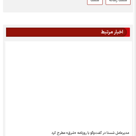
شستا رسانه
شستا
اخبار مرتبط
مدیرعامل شستا در گفت‌و‌گو با روزنامه «شرق» مطرح کرد
م