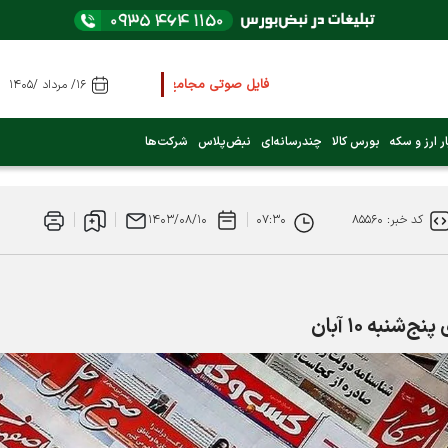
فایل صوتی مجامع و کنفرانس ها
را از اینجا گوش کنید
۱۶/ مرداد /۱۴۰۵
عرضه اولیه بعدی کدام نماد است؟ (کلیک کنید)
ر ارز و سکه
بورس کالا
چندرسانه‌ای
نبض‌پلاس
شرکت‌ها
فوری:
پرداخت وام 200 میلیونی بورس از روز شنبه ۹ خرداد ۱۴۰۵
کد خبر: ۸۵۵۶۰
۰۷:۳۰
۱۴۰۳/۰۸/۱۰
فوری:
شاخص کل کانال 4 میلیون واحد را رد کرد
نبه ۱۰ آبان