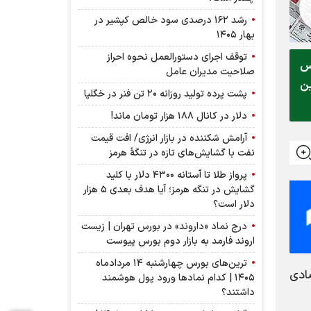
رشد ۱۶۲ درصدی سود خالص کپشیر در
بهار ۱۴۰۵
توقف اجرای دستورالعمل نحوه احراز
رس
صلاحیت مدیران عامل
ین
پشت پرده تولید روزانه ۲۰ تن فنر در خگلپا
دلار در کانال ۱۸۸ هزار تومان ماند!
آرامش شکننده در بازار انرژی/ افت قیمت
نفت با گشایش‌های تازه در تنگۀ هرمز
پرواز طلا تا آستانه ۴۳۰۰ دلار با کلید
گشایش در تنگه هرمز؛ آیا هدف بعدی ۵ هزار
دلار است؟
درج نماد «داروند» در بورس تهران | زیست
اروند فارمد به بازار دوم بورس پیوست
ترین‌های بورس چهارشنبه ۱۴ مردادماه
ادی
۱۴۰۵ | کدام نماد‌ها ورود پول هوشمند
داشتند؟