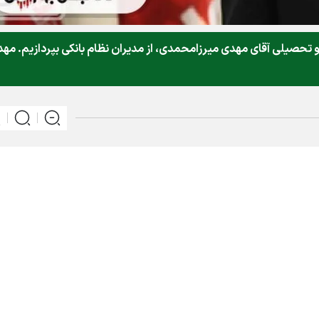
تحصیلی آقای مهدی میرزامحمدی، از مدیران نظام بانکی بپردازیم. مه