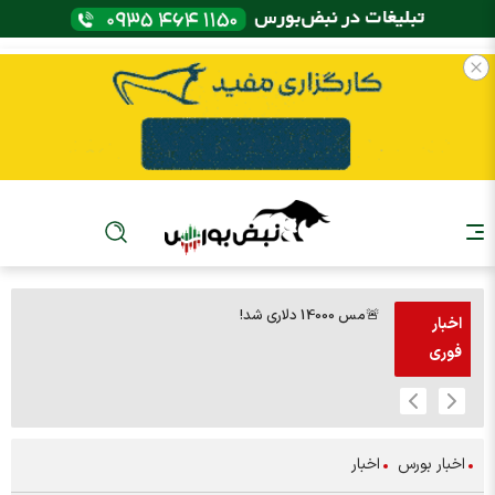
🚨مس 14000 دلاری شد!
🚨پز
اخبار
فوری
اخبار بورس
اخبار