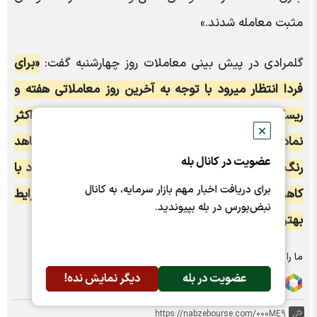
مثبت معامله شدند.»
گلمرادی در پیش بینی معاملات روز چهارشنبه گفت:
«برای
فردا انتظار میرود با توجه به آخرین روز معاملاتی هفته و
ریسک ناشی از درگیری‌های منطقه‌ای در پایان هفته، اکثر
✕
نماد‌های بازار کماکان با فشار فروش همراه باشند و شاهد
عضویت در کانال بله
رنگ سرخ در اکثر نماد‌های بازار باشیم. پیش‌بینی می‌شود با
برای دریافت اخبار مهم بازار سرمایه، به کانال
کاهش ریسک سیستماتیک از اوایل هفته آینده بازار شرایط
نبض‌بورس در بله بپیوندید.
بهتری را تجربه کند.»
ما را در شبکه های اجتماعی دنبال کنید :
عضویت در بله
دیگر نمایش نده!
https://nabzebourse.com/000ME9