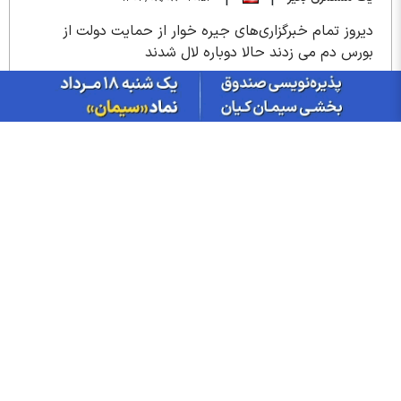
|
|
دیروز تمام خبرگزاری‌های جیره خوار از حمایت دولت از
بورس دم می زدند حالا دوباره لال شدند
پاسخ
1
5
مازیار
۰۶:۱۱ - ۱۴۰۳/۰۸/۰۹
|
|
عجب پیش بینی چقد دقیق و حساب شده. اینکه یه بچه
دبستانی هم میدونه بگو سهامدار بدبخت چه خاکی به
سرش کنه کی میتونه یه سره خلاص بشه بره
پاسخ
1
5
محمد
۰۶:۵۶ - ۱۴۰۳/۰۸/۰۹
|
|
واقعاً چه دیدگاه آبکی وغیر کارشناسی
مگر اسراییل در تجاوزگری اخیر ،آخرهفته اقدام کرد اتفاقاً
شنبه اول هفته به خاک ایران تعرض کرد بورس هم همانروز