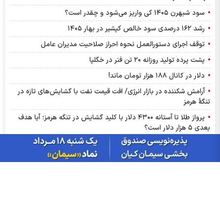
سود شبهرن ۱۴۰۵ کی واریز می‌شود و چقدر است؟
رشد ۱۶۲ درصدی سود خالص کپشیر در بهار ۱۴۰۵
توقف اجرای دستورالعمل نحوه احراز صلاحیت مدیران عامل
پشت پرده تولید روزانه ۲۰ تن فنر در خگلپا
دلار در کانال ۱۸۸ هزار تومان ماند!
آرامش شکننده در بازار انرژی/ افت قیمت نفت با گشایش‌های تازه در
تنگۀ هرمز
پرواز طلا تا آستانه ۴۳۰۰ دلار با کلید گشایش در تنگه هرمز؛ آیا هدف
بعدی ۵ هزار دلار است؟
درج نماد «داروند» در بورس تهران | زیست اروند فارمد به بازار دوم
بورس پیوست
ترین‌های بورس چهارشنبه ۱۴ مردادماه ۱۴۰۵ | کدام نماد‌ها ورود پول
هوشمند داشتند؟
گزارش ماهانه صنعت روانکار تیر ۱۴۰۵ | موفقیت چهار شرکت در ثبت
رکورد تاریخی