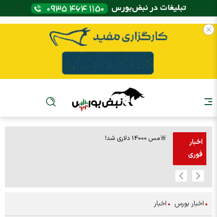
🚨مس 14000 دلاری شد!
🚨پز
اخبار
فوری
اخبار بورس
اخبار