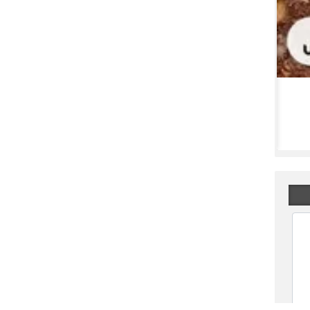
قیمت دینار عراق امروز ۲۴ شهریور