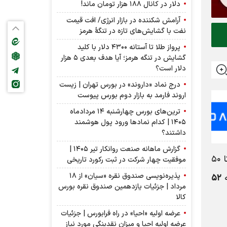
دلار در کانال ۱۸۸ هزار تومان ماند!
آرامش شکننده در بازار انرژی/ افت قیمت
نفت با گشایش‌های تازه در تنگۀ هرمز
پرواز طلا تا آستانه ۴۳۰۰ دلار با کلید
گشایش در تنگه هرمز؛ آیا هدف بعدی ۵ هزار
دلار است؟
درج نماد «داروند» در بورس تهران | زیست
اروند فارمد به بازار دوم بورس پیوست
ترین‌های بورس چهارشنبه ۱۴ مردادماه
۱۴۰۵ | کدام نماد‌ها ورود پول هوشمند
داشتند؟
گزارش ماهانه صنعت روانکار تیر ۱۴۰۵ |
، روز قبل دینار عراق مانند ۲ روز پیش رشد قیمت را تجربه کرد. دینار عراق که ۲ روز پیش تا ۵۰
موفقیت چهار شرکت در ثبت رکورد تاریخی
پذیره‌نویسی صندوق نقره «سیان» از ۱۸
۵۲
مرداد | جزئیات یازدهمین صندوق نقره بورس
کالا
عرضه اولیه «احیا» در راه فرابورس | جزئیات
عرضه اولیه احیا و میزان نقدینگی مورد نیاز