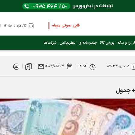
فایل صوتی مجامع و کنفرانس ها
را از اینجا گوش کنید
۱۶/ مرداد /۱۴۰۵
عرضه اولیه بعدی کدام نماد است؟ (کلیک کنید)
ر ارز و سکه
بورس کالا
چندرسانه‌ای
نبض‌پلاس
شرکت‌ها
فوری:
پرداخت وام 200 میلیونی بورس از روز شنبه ۹ خرداد ۱۴۰۵
کد خبر: ۸۵۰۳۳
۱۴:۵۴
۱۴۰۳/۰۸/۰۳
فوری:
شاخص کل کانال 4 میلیون واحد را رد کرد