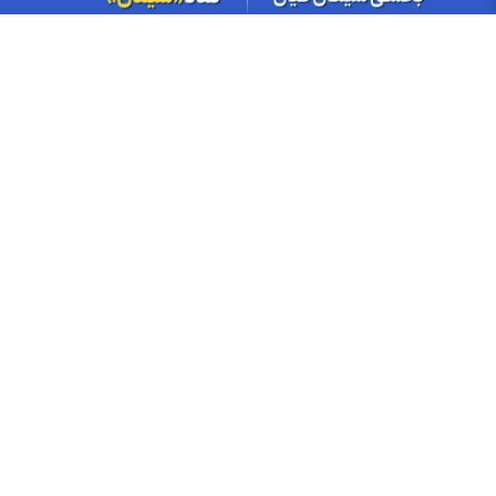
گزارش مجامع بورسی ۱۵ و ۱۷ مرداد ۱۴۰۵ | از تنفس مجمع تا تحقق
زیان ۷۲۰ ریالی در این نماد‌ها
پذیره‌نویسی صندوق نقره «سیان»؛ هر آنچه باید درباره صندوق نقره
سیان بدانید
میزان سود سهام مجامع هفته دوم مرداد؛ سود ۸ نماد چه زمانی واریز
می‌شود؟
بورس وارد کانال ۵.۵ میلیون شد؛ دلار و طلا چه مسیری رفتند؟
صادرات فولاد چین ۴.۴ درصد کاهش یافت
افزایش صادرات سیمان عراق به سوریه؛ کارخانه القائم به ظرفیت کامل
رسید
جزییات پذیره‌نویسی صندوق «سیمان» کیان؛ چه کسانی می‌توانند
خرید کنند؟
خبر مهم افزایش سرمایه ۴ شرکت بورسی؛ صدور مجوز افزایش سرمایه
چند نماد
ترین‌های بورس امروز شنبه ۱۷ مردادماه ۱۴۰۵ | سرخطی‌های فردا
کدامند؟