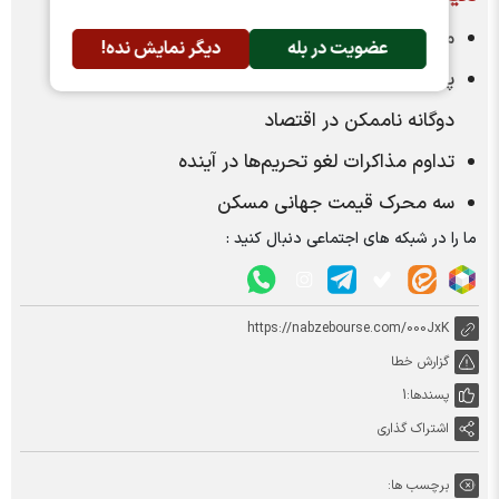
موعد رشد بورس؟
عضویت در بله
دیگر نمایش نده!
پاشنه آشیل اقتصاد ایران
دوگانه ناممکن در اقتصاد
تداوم مذاکرات لغو تحریم‌ها در آینده
سه محرک قیمت جهانی مسکن
ما را در شبکه های اجتماعی دنبال کنید :
https://nabzebourse.com/000JxK
گزارش خطا
پسندها:
1
اشتراک گذاری
برچسب ها: