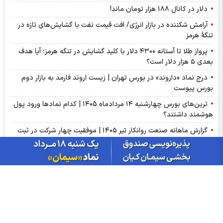
دلار در کانال ۱۸۸ هزار تومان ماند!
آرامش شکننده در بازار انرژی/ افت قیمت نفت با گشایش‌های تازه در
تنگۀ هرمز
پرواز طلا تا آستانه ۴۳۰۰ دلار با کلید گشایش در تنگه هرمز؛ آیا هدف
بعدی ۵ هزار دلار است؟
درج نماد «داروند» در بورس تهران | زیست اروند فارمد به بازار دوم
بورس پیوست
ترین‌های بورس چهارشنبه ۱۴ مردادماه ۱۴۰۵ | کدام نماد‌ها ورود پول
هوشمند داشتند؟
گزارش ماهانه صنعت روانکار تیر ۱۴۰۵ | موفقیت چهار شرکت در ثبت
رکورد تاریخی
پذیره‌نویسی صندوق نقره «سیان» از ۱۸ مرداد | جزئیات یازدهمین
صندوق نقره بورس کالا
عرضه اولیه «احیا» در راه فرابورس | جزئیات عرضه اولیه احیا و میزان
نقدینگی مورد نیاز
گزارش ماهانه سنگ آهن تیر ۱۴۰۵ | کگهر؛ ستاره بی‌رقیب صنعت