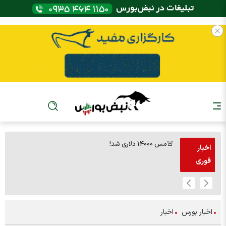
🚨مس 14000 دلاری شد!
🚨پز
اخبار
فوری
اخبار بورس
اخبار