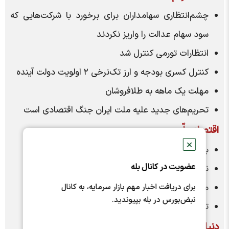
چشم‌انتظاری سهامداران برای برخورد با شرکت‌هایی که
سود سهام عدالت را واریز نکردند
انتظارات تورمی کنترل شد
کنترل کسری بودجه و ارز تک‌نرخی ۲ اولویت دولت آینده
مهلت یک ماهه به طلافروشان
تحریم‌های جدید علیه ملت ایران جنگ اقتصادی است
اقتصاد ملّی
✕
بلای تورم به جان اجاره‌نشین‌ها
عضویت در کانال بله
نگاه معادن به دولت چهاردهم
منع معامله طلای دست دوم
برای دریافت اخبار مهم بازار سرمایه، به کانال
نبض‌بورس در بله بپیوندید.
تعیین زمان خاموشی
دنیای اقتصاد