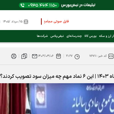
فایل صوتی مجامع و کنفرانس ها
را از اینجا گوش کنید
۱۵/ مرداد /۱۴۰۵
عرضه اولیه بعدی کدام نماد است؟ (کلیک کنید)
ر ارز و سکه
بورس کالا
چندرسانه‌ای
نبض‌پلاس
شرکت‌ها
فوری:
پرداخت وام 200 میلیونی بورس از روز شنبه ۹ خرداد ۱۴۰۵
کد خبر: ۷۶۷۱۱
۲۱:۲۷
۱۴۰۳/۰۴/۰۶
فوری:
شاخص کل کانال 4 میلیون واحد را رد کرد