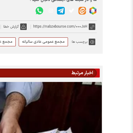
https://nabzebourse.com/000JxH
گزارش خطا
مجمع عمومی عادی سالیانه
مجمع عم
برچسب ها:
اخبار مرتبط