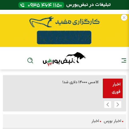
🚨مس 14000 دلاری شد!
🚨پز
اخبار
فوری
اخبار بورس
اخبار