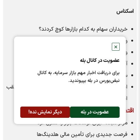
اسکناس
خریداران سهام به کدام بازار‌ها کوچ کردند؟
وقتی جای جلاد و مدافع عوض می‌شود
✕
وظیفه دولت سیاست‌گذاری است نه دخالت!
عضویت در کانال بله
آقایان آمار اشتباه از دولت سیزدهم به مردم ندهند
برای دریافت اخبار مهم بازار سرمایه، به کانال
سفر با هواپیما لاکچری شد
نبض‌بورس در بله بپیوندید.
ایران هم در بحث قانون‌گذاری هم در تولید رمزارز، عقب
است
اقتصاد مردم
عضویت در بله
دیگر نمایش نده!
مرکز مبادله ایران نوسانات بازار را کنترل کرد
فرصت جدیدی برای تأمین مالی هلدینگ‌ها