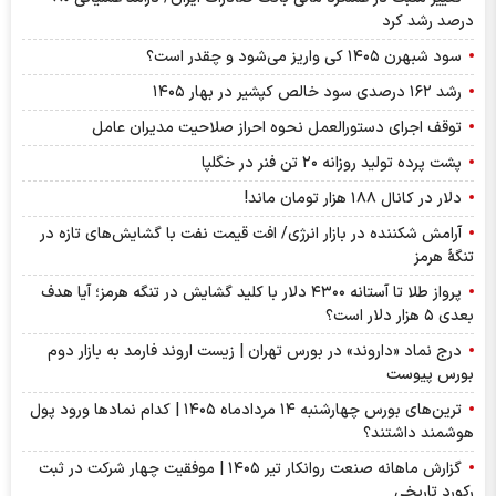
درصد رشد کرد
سود شبهرن ۱۴۰۵ کی واریز می‌شود و چقدر است؟
رشد ۱۶۲ درصدی سود خالص کپشیر در بهار ۱۴۰۵
توقف اجرای دستورالعمل نحوه احراز صلاحیت مدیران عامل
پشت پرده تولید روزانه ۲۰ تن فنر در خگلپا
دلار در کانال ۱۸۸ هزار تومان ماند!
آرامش شکننده در بازار انرژی/ افت قیمت نفت با گشایش‌های تازه در
تنگۀ هرمز
پرواز طلا تا آستانه ۴۳۰۰ دلار با کلید گشایش در تنگه هرمز؛ آیا هدف
بعدی ۵ هزار دلار است؟
درج نماد «داروند» در بورس تهران | زیست اروند فارمد به بازار دوم
بورس پیوست
ترین‌های بورس چهارشنبه ۱۴ مردادماه ۱۴۰۵ | کدام نماد‌ها ورود پول
هوشمند داشتند؟
گزارش ماهانه صنعت روانکار تیر ۱۴۰۵ | موفقیت چهار شرکت در ثبت
رکورد تاریخی