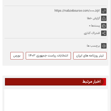
https://nabzebourse.com/000JqV
گزارش خطا
پسندها:
0
اشتراک گذاری
برچسب ها:
تیتر روزنامه های ایران
انتخابات ریاست جمهوری 1403
بورس
اخبار مرتبط