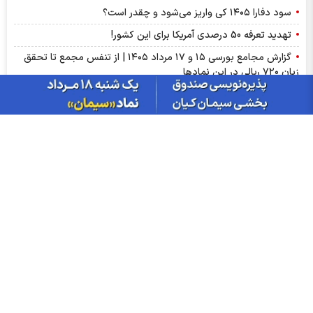
سود دفارا ۱۴۰۵ کی واریز می‌شود و چقدر است؟
تهدید تعرفه 50 درصدی آمریکا برای این کشور!
گزارش مجامع بورسی ۱۵ و ۱۷ مرداد ۱۴۰۵ | از تنفس مجمع تا تحقق
زیان ۷۲۰ ریالی در این نماد‌ها
پذیره‌نویسی صندوق نقره «سیان»؛ هر آنچه باید درباره صندوق نقره
سیان بدانید
میزان سود سهام مجامع هفته دوم مرداد؛ سود ۸ نماد چه زمانی واریز
می‌شود؟
بورس وارد کانال ۵.۵ میلیون شد؛ دلار و طلا چه مسیری رفتند؟
صادرات فولاد چین ۴.۴ درصد کاهش یافت
افزایش صادرات سیمان عراق به سوریه؛ کارخانه القائم به ظرفیت کامل
رسید
جزییات پذیره‌نویسی صندوق «سیمان» کیان؛ چه کسانی می‌توانند
خرید کنند؟
خبر مهم افزایش سرمایه ۴ شرکت بورسی؛ صدور مجوز افزایش سرمایه
چند نماد