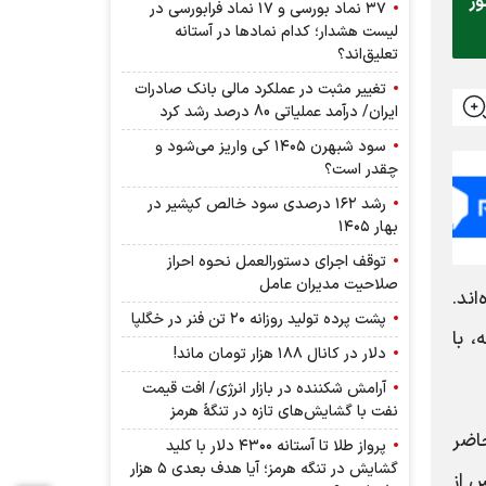
ور
۳۷ نماد بورسی و ۱۷ نماد فرابورسی در
لیست هشدار؛ کدام نماد‌ها در آستانه
تعلیق‌اند؟
تغییر مثبت در عملکرد مالی بانک صادرات
ایران/ درآمد عملیاتی 80 درصد رشد کرد
سود شبهرن ۱۴۰۵ کی واریز می‌شود و
چقدر است؟
رشد ۱۶۲ درصدی سود خالص کپشیر در
بهار ۱۴۰۵
توقف اجرای دستورالعمل نحوه احراز
صلاحیت مدیران عامل
اند.
پشت پرده تولید روزانه ۲۰ تن فنر در خگلپا
، با
دلار در کانال ۱۸۸ هزار تومان ماند!
آرامش شکننده در بازار انرژی/ افت قیمت
نفت با گشایش‌های تازه در تنگۀ هرمز
اضر
پرواز طلا تا آستانه ۴۳۰۰ دلار با کلید
گشایش در تنگه هرمز؛ آیا هدف بعدی ۵ هزار
 از