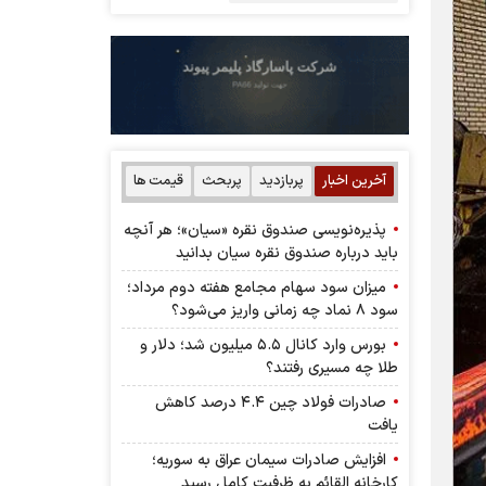
آخرین اخبار
پربازدید
پربحث
قیمت ها
پذیره‌نویسی صندوق نقره «سیان»؛ هر آنچه
باید درباره صندوق نقره سیان بدانید
میزان سود سهام مجامع هفته دوم مرداد؛
سود ۸ نماد چه زمانی واریز می‌شود؟
بورس وارد کانال ۵.۵ میلیون شد؛ دلار و
طلا چه مسیری رفتند؟
صادرات فولاد چین ۴.۴ درصد کاهش
یافت
افزایش صادرات سیمان عراق به سوریه؛
کارخانه القائم به ظرفیت کامل رسید