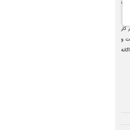
این
 کار
ست و
گانه