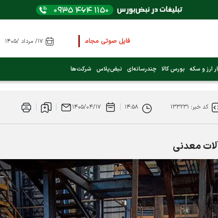
فایل صوتی مجامع و کنفرانس ها
را از اینجا گوش کنید
۱۷/ مرداد /۱۴۰۵
عرضه اولیه بعدی کدام نماد است؟ (کلیک کنید)
ر ارز و سکه
بورس کالا
چندرسانه‌ای
نبض‌پلاس
شرکت‌ها
فوری:
پرداخت وام 200 میلیونی بورس از روز شنبه ۹ خرداد ۱۴۰۵
کد خبر: ۱۳۳۲۳۱
۱۴:۵۸
۱۴۰۵/۰۴/۱۷
فوری:
شاخص کل کانال 4 میلیون واحد را رد کرد
لات معدنی