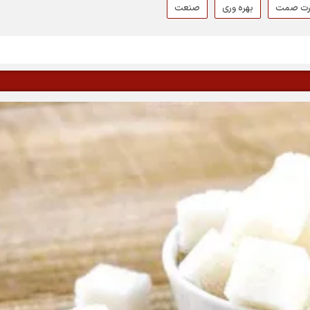
ارت صمت
بهره وری
صنعت