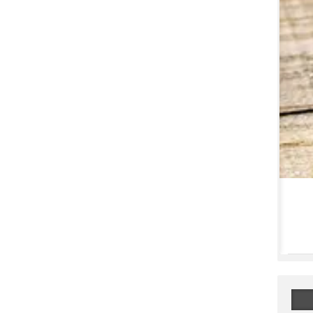
واریز اعتبار مخصوص برای کودکان سو تغذیه از فردا