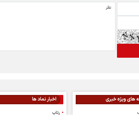
 های ویژه خبری
اخبار نماد ها
گ
رتاپ
فن افزار
 بورسی
تپسی