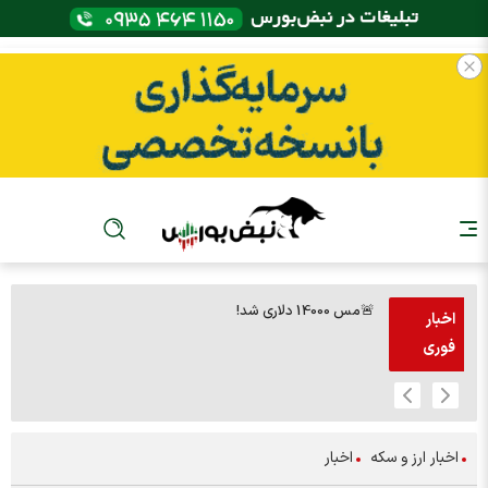
🚨مس 14000 دلاری شد!
🚨پز
اخبار
فوری
اخبار ارز و سکه
اخبار