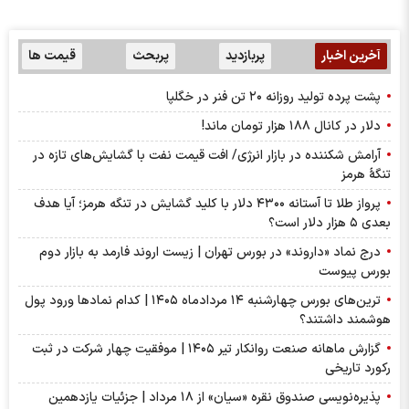
آخرین اخبار
پربازدید
پربحث
قیمت ها
پشت پرده تولید روزانه ۲۰ تن فنر در خگلپا
دلار در کانال ۱۸۸ هزار تومان ماند!
آرامش شکننده در بازار انرژی/ افت قیمت نفت با گشایش‌های تازه در
تنگۀ هرمز
پرواز طلا تا آستانه ۴۳۰۰ دلار با کلید گشایش در تنگه هرمز؛ آیا هدف
بعدی ۵ هزار دلار است؟
درج نماد «داروند» در بورس تهران | زیست اروند فارمد به بازار دوم
بورس پیوست
ترین‌های بورس چهارشنبه ۱۴ مردادماه ۱۴۰۵ | کدام نماد‌ها ورود پول
هوشمند داشتند؟
گزارش ماهانه صنعت روانکار تیر ۱۴۰۵ | موفقیت چهار شرکت در ثبت
رکورد تاریخی
پذیره‌نویسی صندوق نقره «سیان» از ۱۸ مرداد | جزئیات یازدهمین