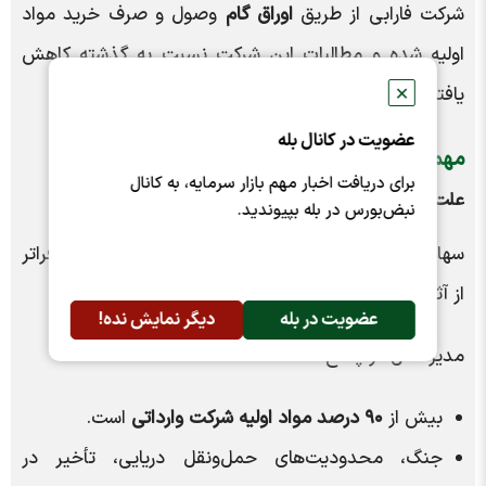
شرکت فارابی از طریق
اوراق گام
وصول و صرف خرید مواد
اولیه شده و مطالبات این شرکت نسبت به گذشته کاهش
یافته است.
✕
عضویت در کانال بله
مهم‌ترین سوالات سهامداران و پاسخ هیئت‌مدیره
برای دریافت اخبار مهم بازار سرمایه، به کانال
علت افت درآمد و سود شرکت چه بود؟
نبض‌بورس در بله بپیوندید.
سهامداران کاهش فروش و سود شرکت در سال ۱۴۰۴ را فراتر
از آثار جنگ دانستند و درباره دلایل آن سوال کردند.
عضویت در بله
دیگر نمایش نده!
مدیرعامل در پاسخ گفت:
بیش از
۹۰ درصد مواد اولیه شرکت وارداتی
است.
جنگ، محدودیت‌های حمل‌ونقل دریایی، تأخیر در