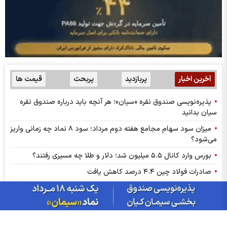
آخرین اخبار
پربازدید
پربحث
قیمت ها
پذیره‌نویسی صندوق نقره «سیان»؛ هر آنچه باید درباره صندوق نقره
سیان بدانید
میزان سود سهام مجامع هفته دوم مرداد؛ سود ۸ نماد چه زمانی واریز
می‌شود؟
بورس وارد کانال ۵.۵ میلیون شد؛ دلار و طلا چه مسیری رفتند؟
صادرات فولاد چین ۴.۴ درصد کاهش یافت
افزایش صادرات سیمان عراق به سوریه؛ کارخانه القائم به ظرفیت کامل
رسید
جزییات پذیره‌نویسی صندوق «سیمان» کیان؛ چه کسانی می‌توانند
خرید کنند؟