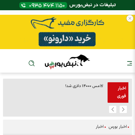
🚨مس 14000 دلاری شد!
🚨پز
اخبار
فوری
اخبار بورس
اخبار