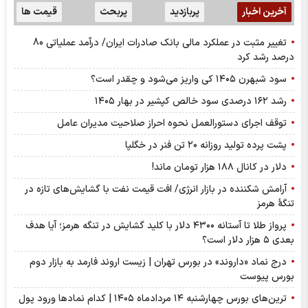
آخرین اخبار
پربازدید
پربحث
قیمت ها
تغییر مثبت در عملکرد مالی بانک صادرات ایران/ درآمد عملیاتی 80
درصد رشد کرد
سود شبهرن ۱۴۰۵ کی واریز می‌شود و چقدر است؟
رشد ۱۶۲ درصدی سود خالص کپشیر در بهار ۱۴۰۵
توقف اجرای دستورالعمل نحوه احراز صلاحیت مدیران عامل
پشت پرده تولید روزانه ۲۰ تن فنر در خگلپا
دلار در کانال ۱۸۸ هزار تومان ماند!
آرامش شکننده در بازار انرژی/ افت قیمت نفت با گشایش‌های تازه در
تنگۀ هرمز
پرواز طلا تا آستانه ۴۳۰۰ دلار با کلید گشایش در تنگه هرمز؛ آیا هدف
بعدی ۵ هزار دلار است؟
درج نماد «داروند» در بورس تهران | زیست اروند فارمد به بازار دوم
بورس پیوست
ترین‌های بورس چهارشنبه ۱۴ مردادماه ۱۴۰۵ | کدام نماد‌ها ورود پول