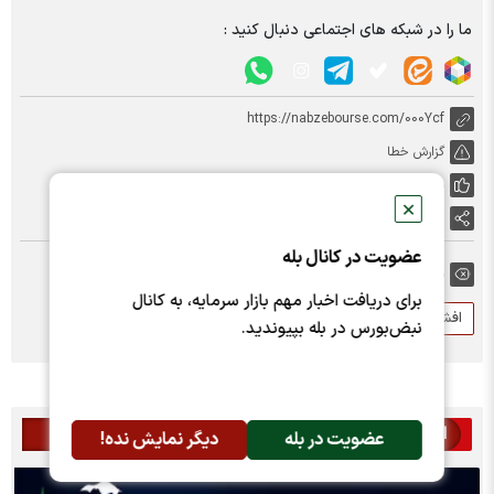
ما را در شبکه های اجتماعی دنبال کنید :
https://nabzebourse.com/000Ycf
گزارش خطا
پسندها:
0
✕
اشتراک گذاری
عضویت در کانال بله
برچسب ها:
برای دریافت اخبار مهم بازار سرمایه، به کانال
افشای اطلاعات با اهمیت
افشای اطلاعات گروه ب
ثپردیس
نبض‌بورس در بله بپیوندید.
اخبار مرتبط
عضویت در بله
دیگر نمایش نده!