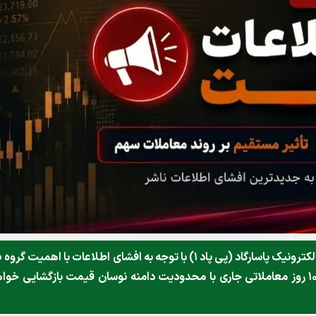
به اطلاع میرساند نماد معاملاتی شرکت پرداخت الکترونیک پاسارگاد (پی پاد ۱) با توجه به افشای اطلاعات با اهمیت گ
متوقف گردید. نماد مذکور حداکثر تا ساعت ۱۰:۱۵ روز معاملاتی جاری با محدودیت دامنه نوسان قیمت بازگشایی خو