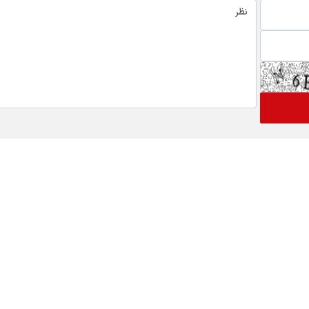
 های ویژه خبری
اخبار نماد ها
گ
رتاپ
فن افزار
 بورسی
تپسی