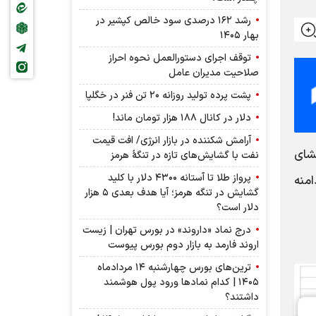
رشد ۱۶۲ درصدی سود خالص کپشیر در
بهار ۱۴۰۵
توقف اجرای دستورالعمل نحوه احراز
صلاحیت مدیران عامل
پشت پرده تولید روزانه ۲۰ تن فنر در خگلپا
دلار در کانال ۱۸۸ هزار تومان ماند!
آرامش شکننده در بازار انرژی/ افت قیمت
د ۱) با توجه به افشای
نفت با گشایش‌های تازه در تنگۀ هرمز
پرواز طلا تا آستانه ۴۳۰۰ دلار با کلید
دودیت دامنه
گشایش در تنگه هرمز؛ آیا هدف بعدی ۵ هزار
دلار است؟
درج نماد «داروند» در بورس تهران | زیست
اروند فارمد به بازار دوم بورس پیوست
ترین‌های بورس چهارشنبه ۱۴ مردادماه
۱۴۰۵ | کدام نماد‌ها ورود پول هوشمند
داشتند؟