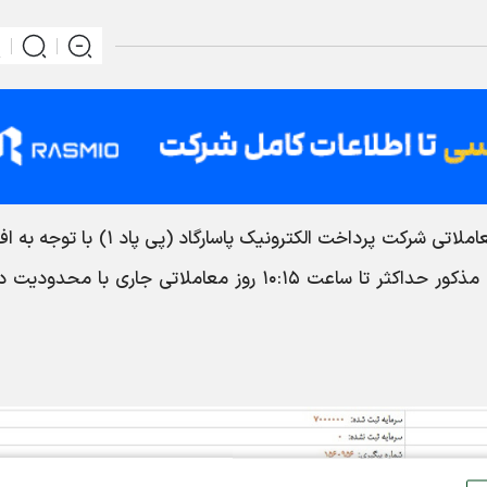
، به اطلاع میرساند نماد معاملاتی شرکت پرداخت الکترونیک پاسارگاد (پی پا
اطلاعات با اهمیت گروه ب، متوقف گردید. نماد مذکور حداکثر تا ساعت ۱۰:۱۵ روز معاملاتی جاری با مح