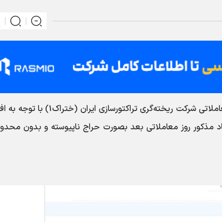
،به اطلاع ميرساند نماد معاملاتي شركت ريخته‌گري‌ تراكتورسازي‌ ايران‌ (خت
اد مذكور روز معاملاتي بعد بصورت حراج ناپيوسته و بدون محدو