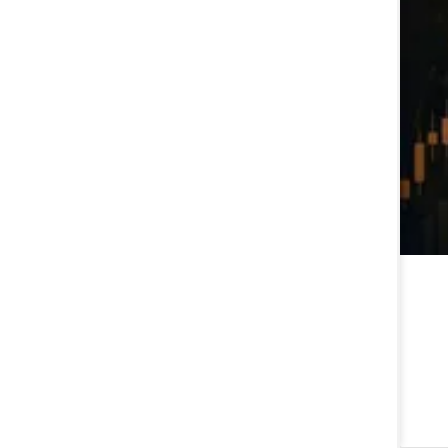
توقف نماد دسانکو به علت افشاي اطلاعات گروه الف