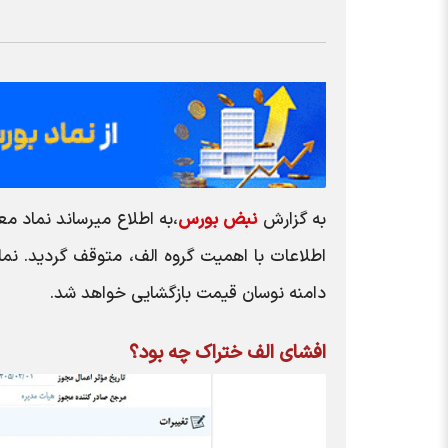
به گزارش
نبض بورس
اطلاعات با اهميت گروه الف، متوقف گرديد. نم
دامنه نوسان قيمت بازگشايي خواهد شد.
افشای الف ختراک چه بود؟