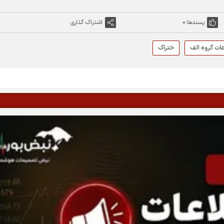
پسندها:
0
اشتراک گذاری
ات گروه الف
ختراک