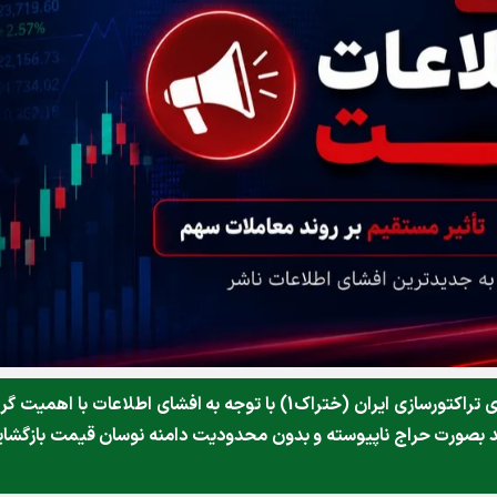
به اطلاع ميرساند نماد معاملاتي شركت ريخته‌گري‌ تراكتورسازي‌ ايران‌ (ختراك1) با توجه به افشاي اطلاعات با اهمي
عد بصورت حراج ناپيوسته و بدون محدوديت دامنه نوسان قيمت بازگشا