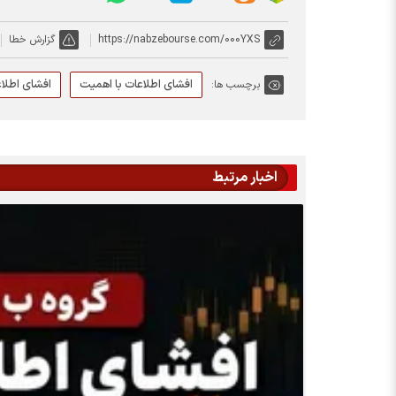
https://nabzebourse.com/000YXS
گزارش خطا
افشای اطلاعات با اهمیت
افشای اطلاع
برچسب ها:
اخبار مرتبط