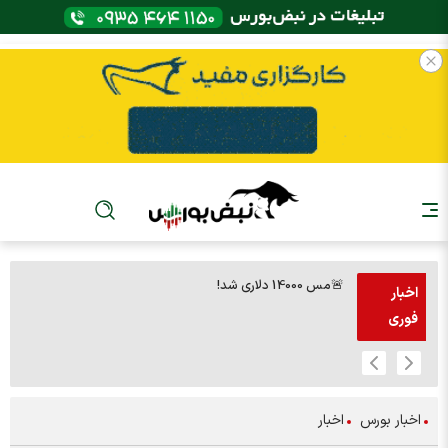
🚨مس 14000 دلاری شد!
🚨پز
اخبار
فوری
اخبار بورس
اخبار