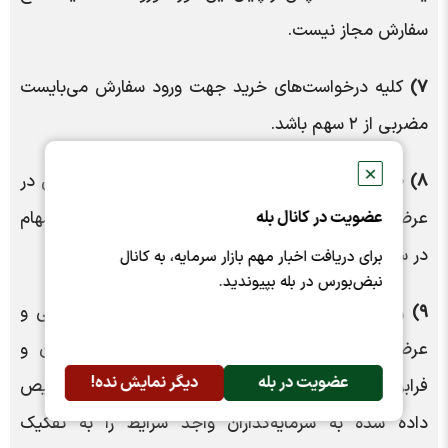
سفارش مجاز نیست.
۷)
کلیه درخواست‌های خرید جهت ورود سفارش می‌بایست
مضربی از ۲ سهم باشد.
✕
۸)
صرفا سرمایه‌گذاران واجد شرایط مجاز به ورود سفارش در
عضویت در کانال بله
عرضه می‌باشند که نسبت به بارگذاری گزارش ارزشیابی سهام
در سامانه فراسان اقدام نموده‌اند.
برای دریافت اخبار مهم بازار سرمایه، به کانال
نبض‌بورس در بله بپیوندید.
۹)
وفق تبصره ماده ۶ مکرر ۳ دستورالعمل پذیره‌نویسی و
عرضه اولیه اوراق بهادار در بورس اوراق بهادار تهران و
عضویت در بله
دیگر نمایش نده!
فرابورس ایران، بورس باید تعداد و قیمت سهام تخصیص
داده شده به سرمایه‌گذاران واجد شرایط را به تفکیک