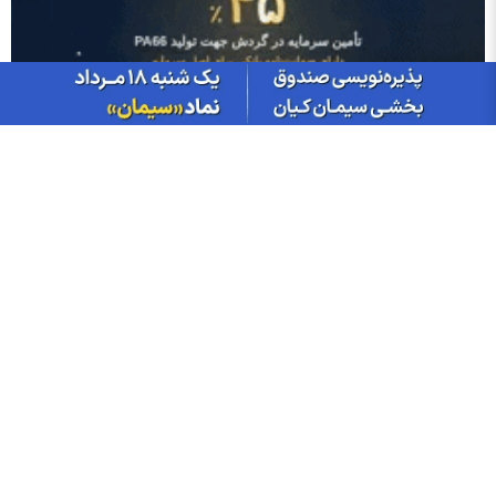
آخرین اخبار
پربازدید
پربحث
قیمت ها
ارزش معاملات صندوق های طلا به ۹.۵ همت رسید
ثبت ارزش ۱۲۴ میلیارد تومانی معاملات زعفران در بورس کالا
تامین سرمایه نوین «صندوق تضمین» راه‌اندازی می‌کند
مجمع شبندر ۱۴۰۵ | اختلاف بر سر پروژه‌ها و حضور اعضای
هیئت‌مدیره و تقسیم سود شبندر
زلزله در بازار فولاد چین/ توقف ناگهانی مذاکرات سنگ‌آهن پکن با غول
معدنی جهان
طوفان در بازار انرژی/ چرا نفت هفت درصد از ارزش خود را از دست
داد؟
۴ هزار و ۶۳۱ خریدار در بستر بورس کالا سیمان خریدند