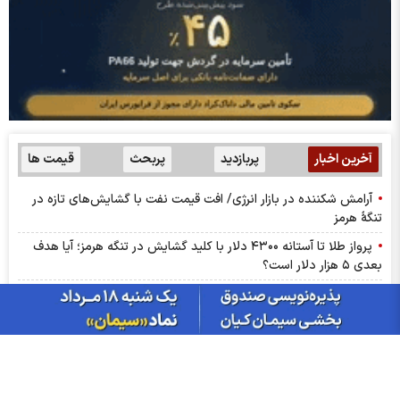
آخرین اخبار
پربازدید
پربحث
قیمت ها
آرامش شکننده در بازار انرژی/ افت قیمت نفت با گشایش‌های تازه در
تنگۀ هرمز
پرواز طلا تا آستانه ۴۳۰۰ دلار با کلید گشایش در تنگه هرمز؛ آیا هدف
بعدی ۵ هزار دلار است؟
درج نماد «داروند» در بورس تهران | زیست اروند فارمد به بازار دوم
بورس پیوست
ترین‌های بورس چهارشنبه ۱۴ مردادماه ۱۴۰۵ | کدام نماد‌ها ورود پول
هوشمند داشتند؟
گزارش ماهانه صنعت روانکار تیر ۱۴۰۵ | موفقیت چهار شرکت در ثبت