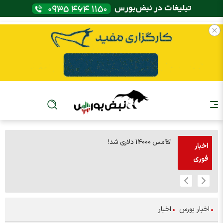
🚨مس 14000 دلاری شد!
🚨پز
اخبار
فوری
اخبار بورس
اخبار