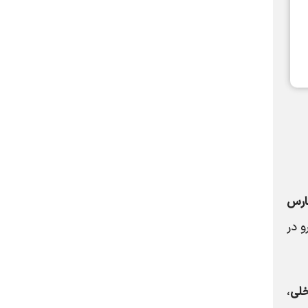
فارس
و در
،