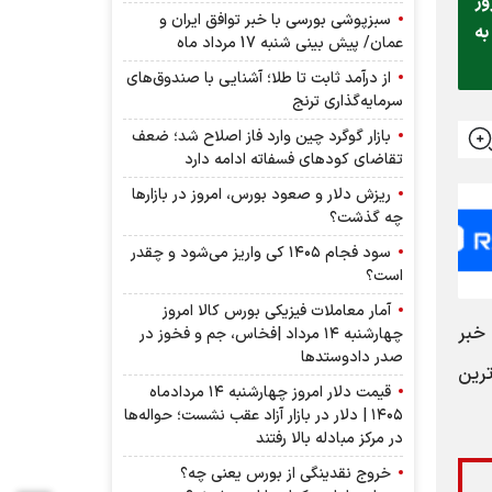
وز
سبزپوشی بورسی با خبر توافق ایران و
به
عمان/ پیش بینی شنبه 17 مرداد ماه
از درآمد ثابت تا طلا؛ آشنایی با صندوق‌های
سرمایه‌گذاری ترنج
بازار گوگرد چین وارد فاز اصلاح شد؛ ضعف
تقاضای کودهای فسفاته ادامه دارد
ریزش دلار و صعود بورس، امروز در بازارها
چه گذشت؟
سود فجام ۱۴۰۵ کی واریز می‌شود و چقدر
است؟
آمار معاملات فیزیکی بورس کالا امروز
خبر
چهارشنبه ۱۴ مرداد |فخاس، جم و فخوز در
صدر دادوستد‌ها
رین
قیمت دلار امروز چهارشنبه ۱۴ مردادماه
۱۴۰۵ | دلار در بازار آزاد عقب نشست؛ حواله‌ها
در مرکز مبادله بالا رفتند
خروج نقدینگی از بورس یعنی چه؟