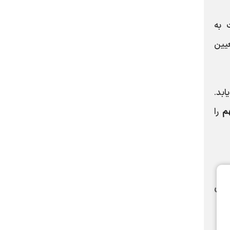
 به
یین
بد.
را