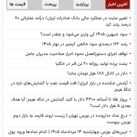
آخرین اخبار
پربازدید
پربحث
قیمت ها
تغییر مثبت در عملکرد مالی بانک صادرات ایران/ درآمد عملیاتی 80
درصد رشد کرد
سود شبهرن ۱۴۰۵ کی واریز می‌شود و چقدر است؟
رشد ۱۶۲ درصدی سود خالص کپشیر در بهار ۱۴۰۵
توقف اجرای دستورالعمل نحوه احراز صلاحیت مدیران عامل
پشت پرده تولید روزانه ۲۰ تن فنر در خگلپا
دلار در کانال ۱۸۸ هزار تومان ماند!
آرامش شکننده در بازار انرژی/ افت قیمت نفت با گشایش‌های تازه در
تنگۀ هرمز
پرواز طلا تا آستانه ۴۳۰۰ دلار با کلید گشایش در تنگه هرمز؛ آیا هدف
بعدی ۵ هزار دلار است؟
درج نماد «داروند» در بورس تهران | زیست اروند فارمد به بازار دوم
بورس پیوست
ترین‌های بورس چهارشنبه ۱۴ مردادماه ۱۴۰۵ | کدام نماد‌ها ورود پول