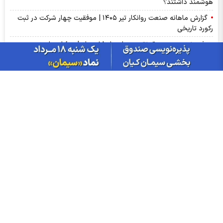
هوشمند داشتند؟
گزارش ماهانه صنعت روانکار تیر ۱۴۰۵ | موفقیت چهار شرکت در ثبت
رکورد تاریخی
پذیره‌نویسی صندوق نقره «سیان» از ۱۸ مرداد | جزئیات یازدهمین
صندوق نقره بورس کالا
عرضه اولیه «احیا» در راه فرابورس | جزئیات عرضه اولیه احیا و میزان
نقدینگی مورد نیاز
گزارش ماهانه سنگ آهن تیر ۱۴۰۵ | کگهر؛ ستاره بی‌رقیب صنعت
گزارش مجامع بورسی ۱۴ مرداد ۱۴۰۵ | از سود ۴ تا ۲۳ ریالی تا عدم
تصویب صورت‌های مالی این نماد‌ها
سبزپوشی بورسی با خبر توافق ایران و عمان/ پیش بینی شنبه 17
مرداد ماه
از درآمد ثابت تا طلا؛ آشنایی با صندوق‌های سرمایه‌گذاری ترنج
اخبار چهره ها
افشین خانی