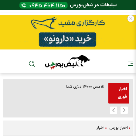
🚨مس 14000 دلاری شد!
🚨پز
اخبار
فوری
اخبار بورس
اخبار