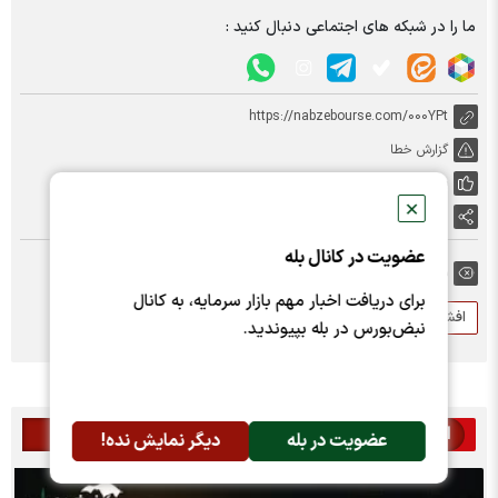
ما را در شبکه های اجتماعی دنبال کنید :
https://nabzebourse.com/000YPt
گزارش خطا
پسندها:
0
✕
اشتراک گذاری
عضویت در کانال بله
برچسب ها:
برای دریافت اخبار مهم بازار سرمایه، به کانال
افشای اطلاعات با اهمیت
افشای اطلاعات گروه ب
بیمیسکو
نبض‌بورس در بله بپیوندید.
اخبار مرتبط
عضویت در بله
دیگر نمایش نده!