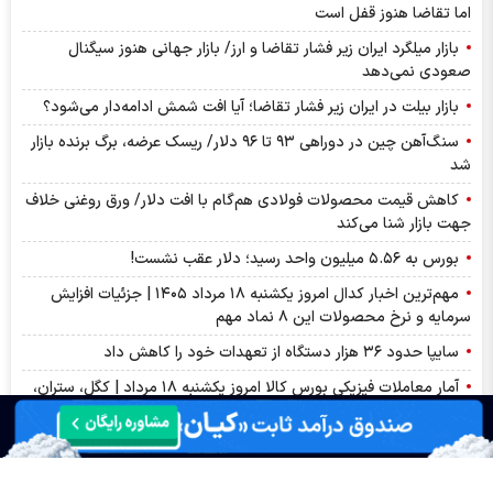
اما تقاضا هنوز قفل است
بازار میلگرد ایران زیر فشار تقاضا و ارز/ بازار جهانی هنوز سیگنال
صعودی نمی‌دهد
بازار بیلت در ایران زیر فشار تقاضا؛ آیا افت شمش ادامه‌دار می‌شود؟
سنگ‌آهن چین در دوراهی ۹۳ تا ۹۶ دلار/ ریسک عرضه، برگ برنده بازار
شد
کاهش قیمت محصولات فولادی هم‌گام با افت دلار/ ورق روغنی خلاف
جهت بازار شنا می‌کند
بورس به ۵.۵۶ میلیون واحد رسید؛ دلار عقب نشست!
مهم‌ترین اخبار کدال امروز یکشنبه ۱۸ مرداد ۱۴۰۵ | جزئیات افزایش
سرمایه و نرخ محصولات این ۸ نماد مهم
سایپا حدود ۳۶ هزار دستگاه از تعهدات خود را کاهش داد
آمار معاملات فیزیکی بورس کالا امروز یکشنبه ۱۸ مرداد | کگل، ستران،
شپنا و کچاد در صدر معاملات امروز
مجمع نوری ۱۴۰۵ | از افزایش سرمایه ۱۰.۴ همتی تا تقسیم سود ۲۳.۱
همتی نوری