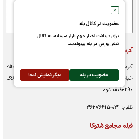
✕
عضویت در کانال بله
برای دریافت اخبار مهم بازار سرمایه، به کانال
نبض‌بورس در بله بپیوندید.
آدرس و تلفن امور سهام شتوکا
آدرس امور سهام: اصفهان- سی و سه پل-ابتدای چهارباغ بالا-
عضویت در بله
دیگر نمایش نده!
خیابان حضرت یحیی(شماره 10) نبش بن بست حامی-پلاک
290-طبقه دوم
تلفن: 031-36276615
فیلم مجامع شتوکا