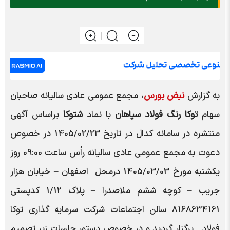
به گزارش
نبض بورس
،
مجمع عمومی عادی سالیانه صاحبان
سهام
توکا رنگ فولاد سپاهان
با نماد
شتوکا
براساس
آگهی
منتشره در سامانه کدال در تاریخ
1405/02/23
در خصوص
دعوت به مجمع عمومی عادی سالیانه راُس ساعت 09:00 روز
یکشنبه مورخ
1405/03/03
درمحل
اصفهان – خيابان هزار
جريب – کوچه ششم ملاصدرا – پلاک 1/12 کدپستي
8168634161 سالن اجتماعات شرکت سرمايه گذاري توکا
فولاد
برگزار گردید و در خصوص دستور جلسات زیر تصمیم