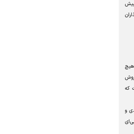
پیش
اران
 هیچ
فروش
ت که
ی و
ی‌ای