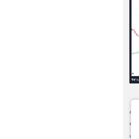
وده
 شده
شتری