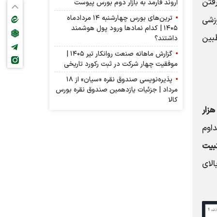
فتن
اروند فارمد به بازار دوم بورس پیوست
ترین‌های بورس چهارشنبه ۱۴ مردادماه
زشی
۱۴۰۵ | کدام نماد‌ها ورود پول هوشمند
بین
داشتند؟
گزارش ماهانه صنعت روانکار تیر ۱۴۰۵ |
موفقیت چهار شرکت در ثبت رکورد تاریخی
پذیره‌نویسی صندوق نقره «سیان» از ۱۸
مرداد | جزئیات یازدهمین صندوق نقره بورس
کالا
۵۶ هزار
داوم
بیت
لای