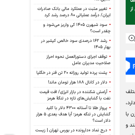
 اما
از
تغییر مثبت در عملکرد مالی بانک صادرات
ایران/ درآمد عملیاتی 80 درصد رشد کرد
سود شبهرن ۱۴۰۵ کی واریز می‌شود و
چقدر است؟
رشد ۱۶۲ درصدی سود خالص کپشیر در
بهار ۱۴۰۵
توقف اجرای دستورالعمل نحوه احراز
صلاحیت مدیران عامل
پشت پرده تولید روزانه ۲۰ تن فنر در خگلپا
دلار در کانال ۱۸۸ هزار تومان ماند!
تلف
آرامش شکننده در بازار انرژی/ افت قیمت
نفت با گشایش‌های تازه در تنگۀ هرمز
ارد،
پرواز طلا تا آستانه ۴۳۰۰ دلار با کلید
ن با
گشایش در تنگه هرمز؛ آیا هدف بعدی ۵ هزار
دلار است؟
را نیز لحاظ می‌کند و
درج نماد «داروند» در بورس تهران | زیست