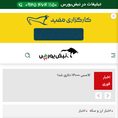
🚨مس 14000 دلاری شد!
🚨پز
اخبار
فوری
اخبار ارز و سکه
اخبار