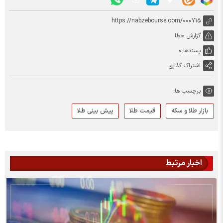
https://nabzebourse.com/000Y15
گزارش خطا
پسندها:
0
اشتراک گذاری
برچسب ها:
بازار طلا و سکه
قیمت طلا
پیش بینی طلا
اخبار مرتبط