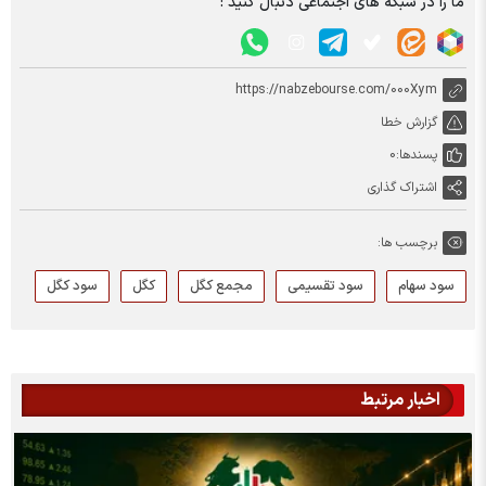
ما را در شبکه های اجتماعی دنبال کنید :
https://nabzebourse.com/000Xym
گزارش خطا
پسندها:
0
اشتراک گذاری
برچسب ها:
سود سهام
سود تقسیمی
مجمع کگل
کگل
سود کگل
اخبار مرتبط