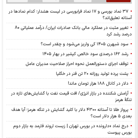
۳۷ نماد بورسی و ۱۷ نماد فرابورسی در لیست هشدار؛ کدام نماد‌ها در
آستانه تعلیق‌اند؟
تغییر مثبت در عملکرد مالی بانک صادرات ایران/ درآمد عملیاتی 80
درصد رشد کرد
سود شبهرن ۱۴۰۵ کی واریز می‌شود و چقدر است؟
رشد ۱۶۲ درصدی سود خالص کپشیر در بهار ۱۴۰۵
توقف اجرای دستورالعمل نحوه احراز صلاحیت مدیران عامل
پشت پرده تولید روزانه ۲۰ تن فنر در خگلپا
دلار در کانال ۱۸۸ هزار تومان ماند!
آرامش شکننده در بازار انرژی/ افت قیمت نفت با گشایش‌های تازه در
تنگۀ هرمز
پرواز طلا تا آستانه ۴۳۰۰ دلار با کلید گشایش در تنگه هرمز؛ آیا هدف
بعدی ۵ هزار دلار است؟
درج نماد «داروند» در بورس تهران | زیست اروند فارمد به بازار دوم
بورس پیوست