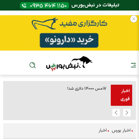
🚨مس 14000 دلاری شد!
🚨پز
اخبار
فوری
اخبار بورس
اخبار