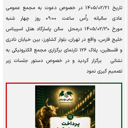
تاریخ
1405/02/21
در خصوص دعوت به مجمع عمومی
عادی سالیانه راُس ساعت 09:00 روز چهار شنبه
مورخ
1405/02/30
درمحل
سالن پاسارگاد هتل اسپيناس
خليج فارس، واقع در تهران، بلوار کشاورز، بين خيابان نادري
و فلسطين، پلاک 126
تارنمای برگزاری مجمع الکترونیکی به
نشانی برگزار گردید و در خصوص دستور جلسات زیر
تصمیم گیری نمود