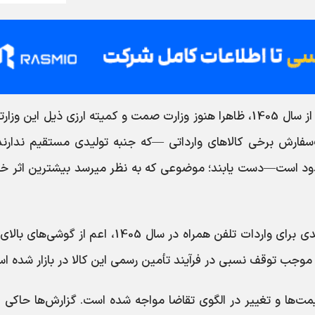
، با گذشت بیش از دو ماه از سال 1405، ظاهرا هنوز وزارت صمت و کمیته ارزی ذیل این وز
‌سفارش برخی کالاهای وارداتی —که جنبه تولیدی مستقیم ندارند
محدود است—دست یابند؛ موضوعی که به نظر میرسد بیشترین اثر خو
مت‌ها و تغییر در الگوی تقاضا مواجه شده است. گزارش‌ها حاکی ا