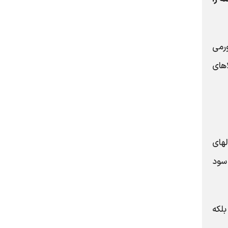
ورمی
های
لهای
 سود
بلکه