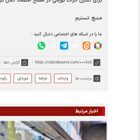
برای کنترل اثرات تورمی در سطح اقتصاد کلان نی
منبع: تسنیم
ما را در شبکه های اجتماعی دنبال کنید :
https://nabzebourse.com/000XxS
گزارش خطا
واردات
عرضه
موبایل
رکود
برچسب ها:
اخبار مرتبط