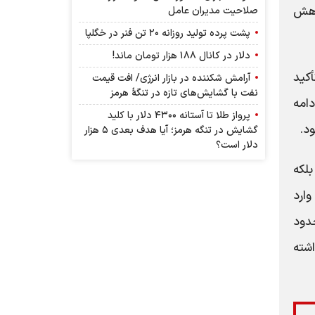
به کاهش
صلاحیت مدیران عامل
پشت پرده تولید روزانه ۲۰ تن فنر در خگلپا
دلار در کانال ۱۸۸ هزار تومان ماند!
تأکید
آرامش شکننده در بازار انرژی/ افت قیمت
نفت با گشایش‌های تازه در تنگۀ هرمز
دامه
پرواز طلا تا آستانه ۴۳۰۰ دلار با کلید
د.
گشایش در تنگه هرمز؛ آیا هدف بعدی ۵ هزار
دلار است؟
ست، بلکه
وارد
دود
ست که نسبت به سال 1403 کاهش داشته