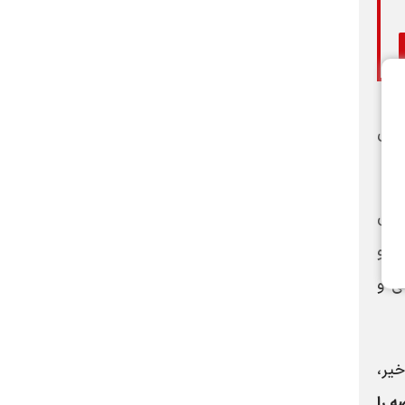
مین
‌های
طه‌ای و
تی و
ه) در ماه‌های اخیر،
ه را