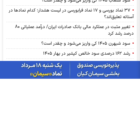
سود شلعاب ۱۴۰۵ کی واریز می‌شود و چقدر است؟
۳۷ نماد بورسی و ۱۷ نماد فرابورسی در لیست هشدار؛ کدام نماد‌ها در
آستانه تعلیق‌اند؟
تغییر مثبت در عملکرد مالی بانک صادرات ایران/ درآمد عملیاتی 80
درصد رشد کرد
سود شبهرن ۱۴۰۵ کی واریز می‌شود و چقدر است؟
رشد ۱۶۲ درصدی سود خالص کپشیر در بهار ۱۴۰۵
توقف اجرای دستورالعمل نحوه احراز صلاحیت مدیران عامل
پشت پرده تولید روزانه ۲۰ تن فنر در خگلپا
دلار در کانال ۱۸۸ هزار تومان ماند!
آرامش شکننده در بازار انرژی/ افت قیمت نفت با گشایش‌های تازه در
تنگۀ هرمز
پرواز طلا تا آستانه ۴۳۰۰ دلار با کلید گشایش در تنگه هرمز؛ آیا هدف
بعدی ۵ هزار دلار است؟
درج نماد «داروند» در بورس تهران | زیست اروند فارمد به بازار دوم
بورس پیوست