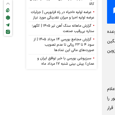
کالا
عرضه اولیه «احیا» در راه فرابورس | جزئیات
عرضه اولیه احیا و میزان نقدینگی مورد نیاز
گزارش ماهانه سنگ آهن تیر ۱۴۰۵ | کگهر؛
ستاره بی‌رقیب صنعت
عده
گزارش مجامع بورسی ۱۴ مرداد ۱۴۰۵ | از
نگین
سود ۴ تا ۲۳ ریالی تا عدم تصویب
صورت‌های مالی این نماد‌ها
درصدی سمنان و رشد ۱۲ برابری قزوین
سبزپوشی بورسی با خبر توافق ایران و
عمان/ پیش بینی شنبه 17 مرداد ماه
لام
ر را
تان‌های اردکان با نرخ باروری ۲.۳، مهریز با ۲.۲ و بافق با ۲.۱ بالاتر از سطح جانشینی (۲.۱) قرار