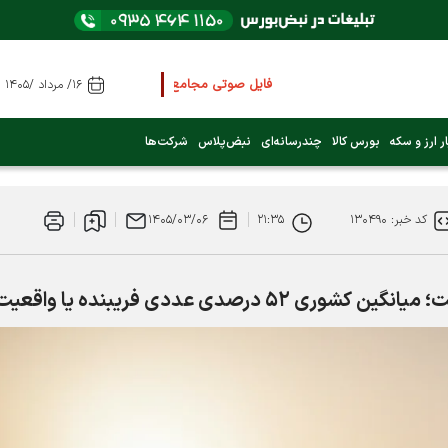
فایل صوتی مجامع و کنفرانس ها
را از اینجا گوش کنید
۱۶/ مرداد /۱۴۰۵
عرضه اولیه بعدی کدام نماد است؟ (کلیک کنید)
ر ارز و سکه
بورس کالا
چندرسانه‌ای
نبض‌پلاس
شرکت‌ها
فوری:
پرداخت وام 200 میلیونی بورس از روز شنبه ۹ خرداد ۱۴۰۵
کد خبر: ۱۳۰۴۹۰
۲۱:۳۵
۱۴۰۵/۰۳/۰۶
فوری:
شاخص کل کانال 4 میلیون واحد را رد کرد
صدی عددی فریبنده یا واقعیت؟