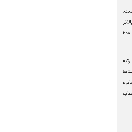
ست.
ی این استان (بالاتر
از میانگین کشوری و دقیقاً در سطح جانشینی)، از تعیین تکلیف ۸۰۰ قطعه زمین در مرکز استان و آماده‌سازی هزار و ۲۰۰
رتبه
تان در روستاها
ادر»
میلیون ریال به حساب