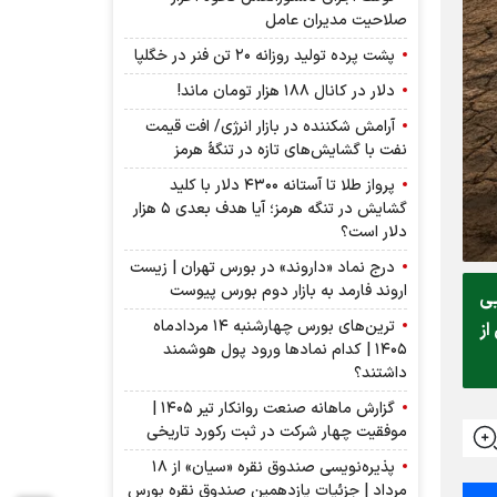
صلاحیت مدیران عامل
پشت پرده تولید روزانه ۲۰ تن فنر در خگلپا
دلار در کانال ۱۸۸ هزار تومان ماند!
آرامش شکننده در بازار انرژی/ افت قیمت
نفت با گشایش‌های تازه در تنگۀ هرمز
پرواز طلا تا آستانه ۴۳۰۰ دلار با کلید
گشایش در تنگه هرمز؛ آیا هدف بعدی ۵ هزار
دلار است؟
درج نماد «داروند» در بورس تهران | زیست
اروند فارمد به بازار دوم بورس پیوست
رایی
ترین‌های بورس چهارشنبه ۱۴ مردادماه
ی از
۱۴۰۵ | کدام نماد‌ها ورود پول هوشمند
داشتند؟
گزارش ماهانه صنعت روانکار تیر ۱۴۰۵ |
موفقیت چهار شرکت در ثبت رکورد تاریخی
پذیره‌نویسی صندوق نقره «سیان» از ۱۸
مرداد | جزئیات یازدهمین صندوق نقره بورس