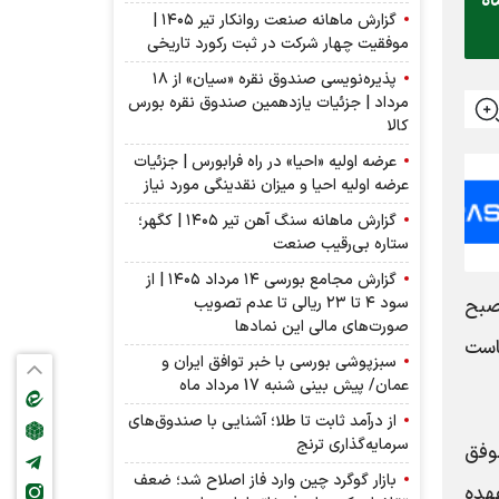
ح امروز دوشنبه ۴ خردادماه
گزارش ماهانه صنعت روانکار تیر ۱۴۰۵ |
موفقیت چهار شرکت در ثبت رکورد تاریخی
پذیره‌نویسی صندوق نقره «سیان» از ۱۸
مرداد | جزئیات یازدهمین صندوق نقره بورس
کالا
عرضه اولیه «احیا» در راه فرابورس | جزئیات
عرضه اولیه احیا و میزان نقدینگی مورد نیاز
گزارش ماهانه سنگ آهن تیر ۱۴۰۵ | کگهر؛
ستاره بی‌رقیب صنعت
گزارش مجامع بورسی ۱۴ مرداد ۱۴۰۵ | از
سود ۴ تا ۲۳ ریالی تا عدم تصویب
صبح
صورت‌های مالی این نماد‌ها
یاست
سبزپوشی بورسی با خبر توافق ایران و
عمان/ پیش بینی شنبه 17 مرداد ماه
از درآمد ثابت تا طلا؛ آشنایی با صندوق‌های
سرمایه‌گذاری ترنج
موفق
بازار گوگرد چین وارد فاز اصلاح شد؛ ضعف
هده