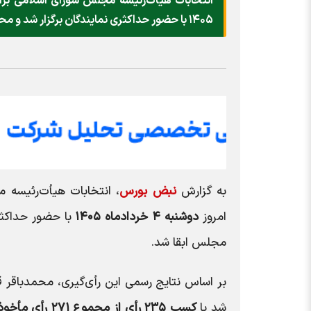
۱۴۰۵ با حضور حداکثری نمایندگان برگزار شد و محمدباقر قالیباف بار دیگر در جایگاه ریاست مجلس ابقا شد.
به گزارش
نبض بورس
، انتخابات هیأت‌رئیسه 
امروز
دوشنبه ۴ خردادماه ۱۴۰۵
با حضور حداکثری
مجلس ابقا شد.
بر اساس نتایج رسمی این رأی‌گیری، محمدباقر ق
شد با
کسب ۲۳۵ رأی از مجموع ۲۷۱ رأی مأخوذه