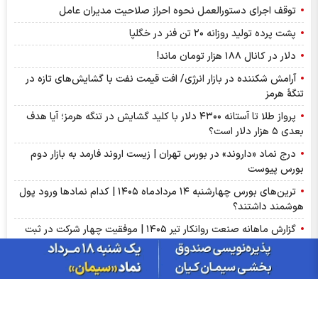
توقف اجرای دستورالعمل نحوه احراز صلاحیت مدیران عامل
پشت پرده تولید روزانه ۲۰ تن فنر در خگلپا
دلار در کانال ۱۸۸ هزار تومان ماند!
آرامش شکننده در بازار انرژی/ افت قیمت نفت با گشایش‌های تازه در
تنگۀ هرمز
پرواز طلا تا آستانه ۴۳۰۰ دلار با کلید گشایش در تنگه هرمز؛ آیا هدف
بعدی ۵ هزار دلار است؟
درج نماد «داروند» در بورس تهران | زیست اروند فارمد به بازار دوم
بورس پیوست
ترین‌های بورس چهارشنبه ۱۴ مردادماه ۱۴۰۵ | کدام نماد‌ها ورود پول
هوشمند داشتند؟
گزارش ماهانه صنعت روانکار تیر ۱۴۰۵ | موفقیت چهار شرکت در ثبت
رکورد تاریخی
پذیره‌نویسی صندوق نقره «سیان» از ۱۸ مرداد | جزئیات یازدهمین
صندوق نقره بورس کالا
عرضه اولیه «احیا» در راه فرابورس | جزئیات عرضه اولیه احیا و میزان