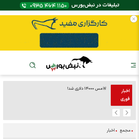
🚨مس 14000 دلاری شد!
🚨پز
اخبار
فوری
مجمع
اخبار