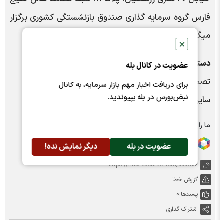
فارس گروه سرمایه گذاری صندوق بازنشستگی کشوری برگزار
میگردد حضور بهم رسانند.
✕
دستور جلسه:
عضویت در کانال بله
تصمیم گیری در خصوص افزایش سرمایه
برای دریافت اخبار مهم بازار سرمایه، به کانال
نبض‌بورس در بله بپیوندید.
سایر موارد
ما را در شبکه های اجتماعی دنبال کنید :
عضویت در بله
دیگر نمایش نده!
https://nabzebourse.com/000Xu6
گزارش خطا
پسندها:
0
اشتراک گذاری