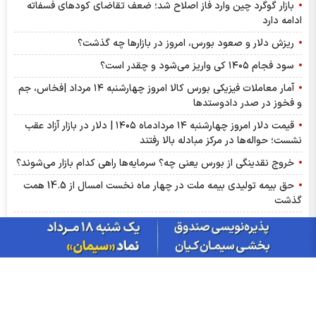
بازار گوگرد چین وارد فاز اصلاح شد؛ ضعف تقاضای کودهای فسفاته
ادامه دارد
ریزش دلار و صعود بورس، امروز در بازارها چه گذشت؟
سود فجام ۱۴۰۵ کی واریز می‌شود و چقدر است؟
آمار معاملات فیزیکی بورس کالا امروز چهارشنبه ۱۴ مرداد |فخاس، جم
و فخوز در صدر دادوستد‌ها
قیمت دلار امروز چهارشنبه ۱۴ مردادماه ۱۴۰۵ | دلار در بازار آزاد عقب
نشست؛ حواله‌ها در مرکز مبادله بالا رفتند
خروج نقدینگی از بورس یعنی چه؟ سرمایه‌ها راهی کدام بازار می‌شوند؟
حق بیمه تولیدی بیمه ملت در چهار ماه نخست امسال از 14.5 همت
گذشت
عرضه مستقیم محصولات ایرانول در ایام اربعین
ارزش ۷۷.۶ میلیارد تومانی معاملات زعفران در بورس کالا
اخبار چهره ها