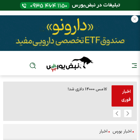
🚨مس 14000 دلاری شد!
🚨پز
اخبار
فوری
اخبار بورس
اخبار