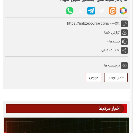
https://nabzebourse.com/000Xtt
گزارش خطا
پسندها:
0
اشتراک گذاری
برچسب ها:
اخبار بورس
بورس
اخبار مرتبط