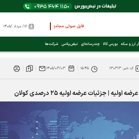
فایل صوتی مجامع و کنفرانس ها
را از اینجا گوش کنید
۱۶/ مرداد /۱۴۰۵
عرضه اولیه بعدی کدام نماد است؟ (کلیک کنید)
ر ارز و سکه
بورس کالا
چندرسانه‌ای
نبض‌پلاس
شرکت‌ها
فوری:
پرداخت وام 200 میلیونی بورس از روز شنبه ۹ خرداد ۱۴۰۵
کد خبر: ۱۳۰۳۱۳
۱۵:۴۵
۱۴۰۵/۰۳/۰۳
فوری:
شاخص کل کانال 4 میلیون واحد را رد کرد
ه | جزئیات عرضه اولیه ۲۵ درصدی کولان