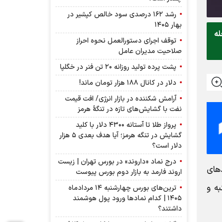
رشد ۱۶۲ درصدی سود خالص کپشیر در
بهار ۱۴۰۵
له
توقف اجرای دستورالعمل نحوه احراز
صلاحیت مدیران عامل
پشت پرده تولید روزانه ۲۰ تن فنر در خگلپا
دلار در کانال ۱۸۸ هزار تومان ماند!
آرامش شکننده در بازار انرژی/ افت قیمت
نفت با گشایش‌های تازه در تنگۀ هرمز
پرواز طلا تا آستانه ۴۳۰۰ دلار با کلید
گشایش در تنگه هرمز؛ آیا هدف بعدی ۵ هزار
دلار است؟
درج نماد «داروند» در بورس تهران | زیست
دهای
اروند فارمد به بازار دوم بورس پیوست
ه و
ترین‌های بورس چهارشنبه ۱۴ مردادماه
۱۴۰۵ | کدام نماد‌ها ورود پول هوشمند
داشتند؟