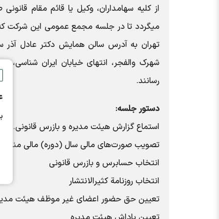
از کلیه سهامداران، وکیل یا قائم مقام قانو
تهران به آدرس سالن همایش دکتر عادل آذر سا
رسانند.
ع
دستور جلسه:
ب
استماع گزارش هیئت مدیره و بازرس قانونی.
تصویب صورت‌های مالی سال (دوره) مالی منتهی به ۴/۱۱/۳۰
انتخاب حسابرس و بازرس قانونی
انتخاب روزنامة کثیر‌الانتشار
تعیین حق حضور اعضای غیر موظف هیئت مدیر
تعیین پاداش هیئت مدیره