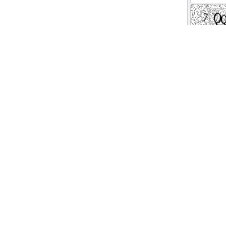
 های ویژه خبری
اخبار نماد ها
گ
رتاپ
فن افزار
 بورسی
تپسی
ولیه
فصبا
ینی بورس
وبصادر