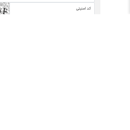
اخبار چهره ها
بسته
افشین خانی
کالابر
سیدعلی مدنی زاده
یارانه
عبدالناصر همتی
مدیران
محمدعلی شیرازی
عرضه ا
احسان دشتیانه
پیش ب