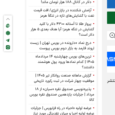
دلار در کانال ۱۸۸ هزار تومان ماند!
آرامش شکننده در بازار انرژی/ افت قیمت
نفت با گشایش‌های تازه در تنگۀ هرمز
پرواز طلا تا آستانه ۴۳۰۰ دلار با کلید
گشایش در تنگه هرمز؛ آیا هدف بعدی ۵ هزار
دلار است؟
درج نماد «داروند» در بورس تهران | زیست
اروند فارمد به بازار دوم بورس پیوست
ترین‌های بورس چهارشنبه ۱۴ مردادماه
۱۴۰۵ | کدام نماد‌ها ورود پول هوشمند
داشتند؟
گزارش ماهانه صنعت روانکار تیر ۱۴۰۵ |
تشر
موفقیت چهار شرکت در ثبت رکورد تاریخی
پذیره‌نویسی صندوق نقره «سیان» از ۱۸
مرداد | جزئیات یازدهمین صندوق نقره بورس
کالا
عرضه اولیه «احیا» در راه فرابورس | جزئیات
عرضه اولیه احیا و میزان نقدینگی مورد نیاز