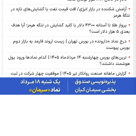
آرامش شکننده در بازار انرژی/ افت قیمت نفت با گشایش‌های تازه در
تنگۀ هرمز
پرواز طلا تا آستانه ۴۳۰۰ دلار با کلید گشایش در تنگه هرمز؛ آیا هدف
بعدی ۵ هزار دلار است؟
درج نماد «داروند» در بورس تهران | زیست اروند فارمد به بازار دوم
بورس پیوست
ترین‌های بورس چهارشنبه ۱۴ مردادماه ۱۴۰۵ | کدام نماد‌ها ورود پول
هوشمند داشتند؟
گزارش ماهانه صنعت روانکار تیر ۱۴۰۵ | موفقیت چهار شرکت در ثبت
رکورد تاریخی
پذیره‌نویسی صندوق نقره «سیان» از ۱۸ مرداد | جزئیات یازدهمین
صندوق نقره بورس کالا
عرضه اولیه «احیا» در راه فرابورس | جزئیات عرضه اولیه احیا و میزان
نقدینگی مورد نیاز
گزارش ماهانه سنگ آهن تیر ۱۴۰۵ | کگهر؛ ستاره بی‌رقیب صنعت
گزارش مجامع بورسی ۱۴ مرداد ۱۴۰۵ | از سود ۴ تا ۲۳ ریالی تا عدم