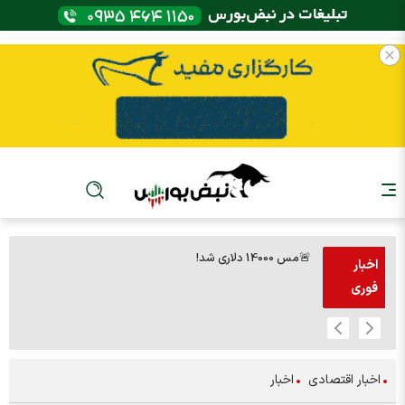
🚨مس 14000 دلاری شد!
🚨پز
اخبار
فوری
اخبار اقتصادی
اخبار