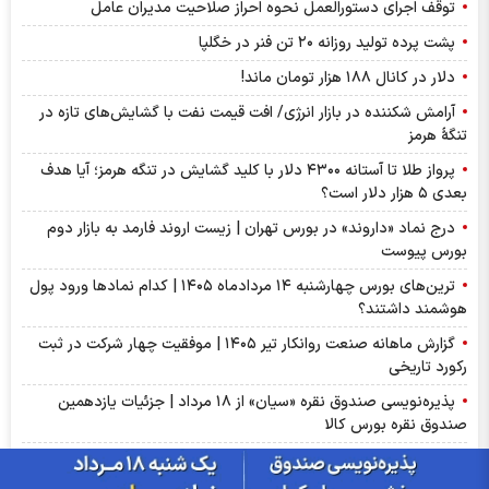
توقف اجرای دستورالعمل نحوه احراز صلاحیت مدیران عامل
پشت پرده تولید روزانه ۲۰ تن فنر در خگلپا
دلار در کانال ۱۸۸ هزار تومان ماند!
آرامش شکننده در بازار انرژی/ افت قیمت نفت با گشایش‌های تازه در
تنگۀ هرمز
پرواز طلا تا آستانه ۴۳۰۰ دلار با کلید گشایش در تنگه هرمز؛ آیا هدف
بعدی ۵ هزار دلار است؟
درج نماد «داروند» در بورس تهران | زیست اروند فارمد به بازار دوم
بورس پیوست
ترین‌های بورس چهارشنبه ۱۴ مردادماه ۱۴۰۵ | کدام نماد‌ها ورود پول
هوشمند داشتند؟
گزارش ماهانه صنعت روانکار تیر ۱۴۰۵ | موفقیت چهار شرکت در ثبت
رکورد تاریخی
پذیره‌نویسی صندوق نقره «سیان» از ۱۸ مرداد | جزئیات یازدهمین
صندوق نقره بورس کالا
عرضه اولیه «احیا» در راه فرابورس | جزئیات عرضه اولیه احیا و میزان
نقدینگی مورد نیاز