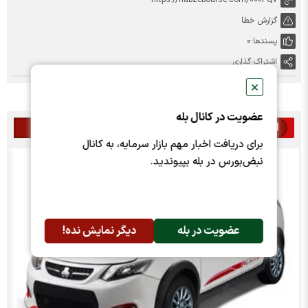
https://nabzebourse.com/000PQv
گزارش خطا
پسندها:
0
اشتراک گذاری
✕
عضویت در کانال بله
اخبار مرتبط
برای دریافت اخبار مهم بازار سرمایه، به کانال
نبض‌بورس در بله بپیوندید.
عضویت در بله
دیگر نمایش نده!