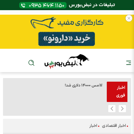
🚨مس 14000 دلاری شد!
🚨پز
اخبار
فوری
اخبار اقتصادی
اخبار